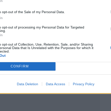
In
nouvelle usine à Shanghai et modernisé ses
o opt-out of the Sale of my Personal Data.
In
Shangjie s’implante en Europe. SAIC y est déjà
to opt-out of processing my Personal Data for Targeted
ancer de nouvelles marques dans le segment premium,
ing.
In
lement, notamment via ses technologies embarquées
o opt-out of Collection, Use, Retention, Sale, and/or Sharing
ersonal Data that Is Unrelated with the Purposes for which it
lected.
Out
 Vous
CONFIRM
Data Deletion
Data Access
Privacy Policy