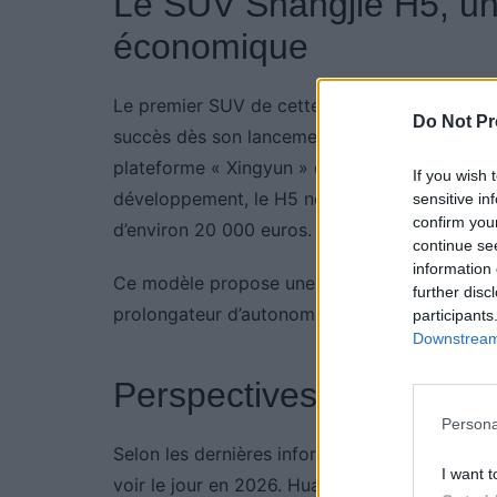
Le SUV Shangjie H5, un 
économique
Le premier SUV de cette gamme est le Shangji
Do Not Pr
succès dès son lancement, avec plus de 25 0
plateforme « Xingyun » de SAIC, empruntée a
If you wish 
développement, le H5 ne dispose pas de sa pr
sensitive in
confirm you
d’environ 20 000 euros.
continue se
information 
Ce modèle propose une motorisation entièreme
further disc
prolongateur d’autonomie (technologie EREV)
participants
Downstream 
Perspectives et ambitio
Persona
Selon les dernières informations en provena
I want t
voir le jour en 2026. Huawei et SAIC visent 