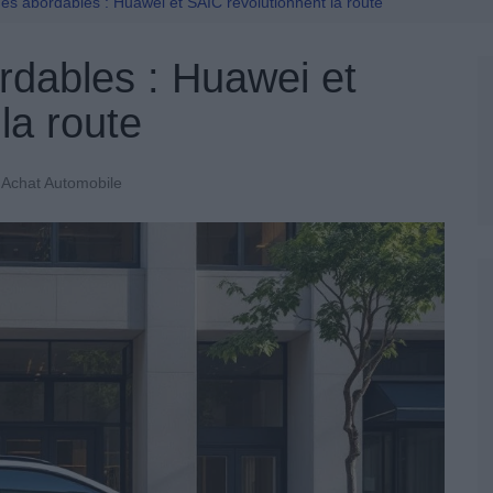
Permis De Conduire
es abordables : Huawei et SAIC révolutionnent la route
rdables : Huawei et
la route
Achat Automobile