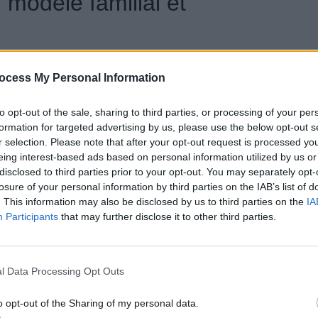
modèle familial et
e H5. Long de 4,78 mètres, il a rencontré un grand
ocess My Personal Information
00 commandes en une heure. Il repose sur la
u Roewe ES39. En raison des contraintes liées au
to opt-out of the sale, sharing to third parties, or processing of your per
opre plateforme dédiée, et son prix en Chine est
formation for targeted advertising by us, please use the below opt-out s
r selection. Please note that after your opt-out request is processed y
eing interest-based ads based on personal information utilized by us or
disclosed to third parties prior to your opt-out. You may separately opt-
nt électrique, ainsi qu’une version équipée d’un
losure of your personal information by third parties on the IAB’s list of
.
. This information may also be disclosed by us to third parties on the
IA
Participants
that may further disclose it to other third parties.
ns pour la marque Shangjie
l Data Processing Opt Outs
nce de Chine, deux autres modèles de SUV devraient
o opt-out of the Sharing of my personal data.
une production annuelle de 400 000 véhicules. Pour