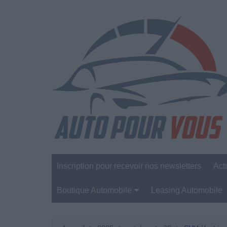
Aller
au
contenu
Inscription pour recevoir nos newsletters
Act
Boutique Automobile
Leasing Automobile
Sécurité Automobile