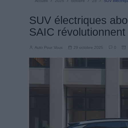
Entretien Automobile
Accueil
2025
octobre
29
SUV électriqu
Pièces Détachées
SUV électriques abo
Produits Boutique
SAIC révolutionnent 
Auto Pour Vous
29 octobre 2025
0