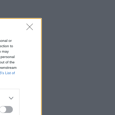
sonal or
ection to
ou may
 personal
out of the
 downstream
B’s List of