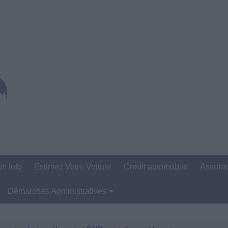
us Info
Estimez Votre Voiture
Credit automobile
Assura
Démarches Administratives
Carte Grise