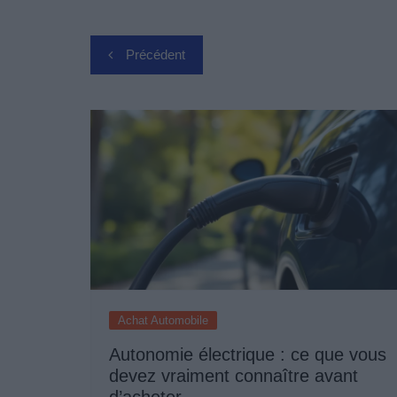
Navigation
Précédent
de
l’article
Achat Automobile
Autonomie électrique : ce que vous
devez vraiment connaître avant
d’acheter