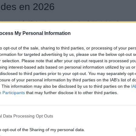
ides en 2026
lement bénéficier d’une motorisation full hybride. Ce
e avec deux moteurs électriques, pour une puissance
ocess My Personal Information
cielle ne soit pas encore faite, cette version est
to opt-out of the sale, sharing to third parties, or processing of your per
formation for targeted advertising by us, please use the below opt-out s
r selection. Please note that after your opt-out request is processed y
it, quant à elle, voir l’arrivée d’une motorisation full
eing interest-based ads based on personal information utilized by us or
oposera une telle version pour ce modèle. Aucune
disclosed to third parties prior to your opt-out. You may separately opt-
quée, mais cette motorisation pourrait permettre à
losure of your personal information by third parties on the IAB’s list of
. This information may also be disclosed by us to third parties on the
IA
ulaires comme le Renault Austral, le Toyota RAV4
Participants
that may further disclose it to other third parties.
it également faire son apparition en 2026. Il s’agira
l Data Processing Opt Outs
et le MG EHS, visant à concurrencer les SUV hybrides
guan.
o opt-out of the Sharing of my personal data.