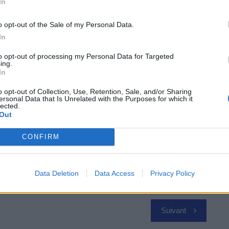
In
ra en 2026 deux versions full hybride, avec des
o opt-out of the Sale of my Personal Data.
ons seront toutes deux basées sur le moteur essence
In
to opt-out of processing my Personal Data for Targeted
ing.
In
 Vous
o opt-out of Collection, Use, Retention, Sale, and/or Sharing
ersonal Data that Is Unrelated with the Purposes for which it
lected.
Out
CONFIRM
Data Deletion
Data Access
Privacy Policy
Suivant