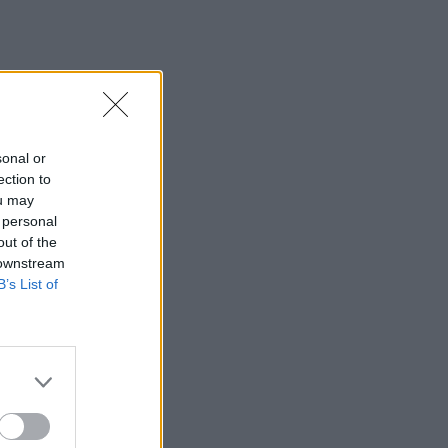
sonal or
ection to
ou may
 personal
out of the
 downstream
B’s List of