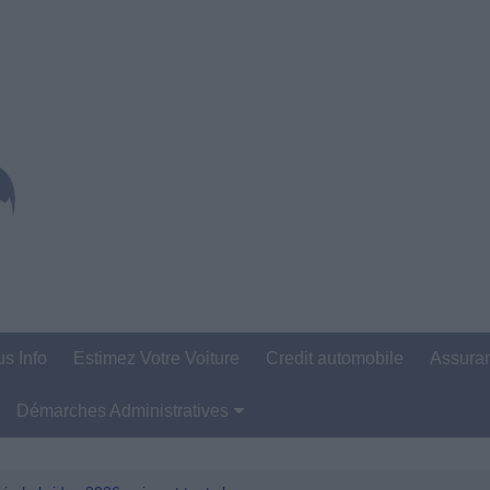
us Info
Estimez Votre Voiture
Credit automobile
Assura
Démarches Administratives
Carte Grise