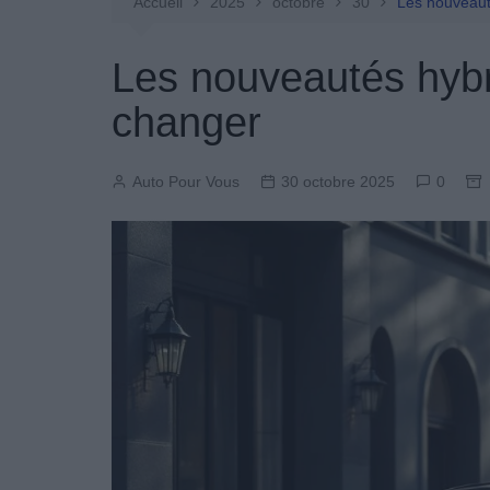
Entretien Automobile
Accueil
2025
octobre
30
Les nouveaut
Pièces Détachées
Les nouveautés hybr
Produits Boutique
changer
Auto Pour Vous
30 octobre 2025
0