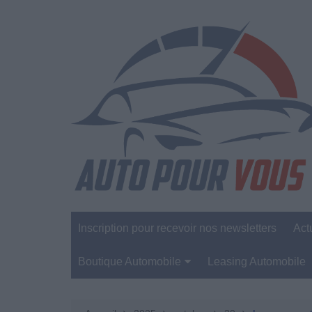
Aller
au
contenu
Inscription pour recevoir nos newsletters
Act
Boutique Automobile
Leasing Automobile
Sécurité Automobile