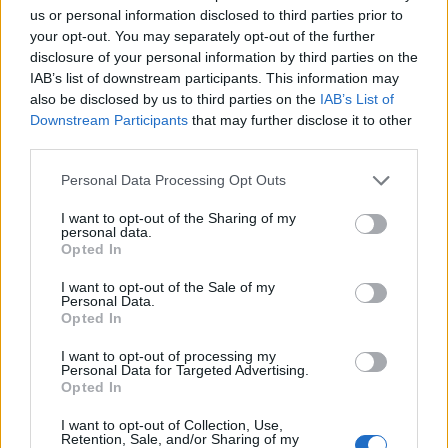
us or personal information disclosed to third parties prior to
your opt-out. You may separately opt-out of the further
Actus Info
disclosure of your personal information by third parties on the
IAB’s list of downstream participants. This information may
Elon Musk nuirait gravement à Tesla
also be disclosed by us to third parties on the
IAB’s List of
selon une étude européenne
Downstream Participants
that may further disclose it to other
third parties.
Auto Pour Vous
5 août 2026
0
Personal Data Processing Opt Outs
I want to opt-out of the Sharing of my
personal data.
Opted In
I want to opt-out of the Sale of my
Personal Data.
Opted In
I want to opt-out of processing my
Personal Data for Targeted Advertising.
Opted In
I want to opt-out of Collection, Use,
Retention, Sale, and/or Sharing of my