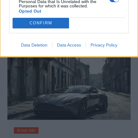
Personal Data that Is Unrelated with the
Actus Info
Purposes for which it was collected.
Opted Out
Pourquoi le bouton start/stop disparaît
des voitures électriques
CONFIRM
Auto Pour Vous
5 août 2026
0
Data Deletion
Data Access
Privacy Policy
Actus Info