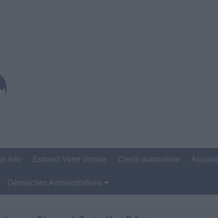
us Info
Estimez Votre Voiture
Credit automobile
Assura
Démarches Administratives
Carte Grise