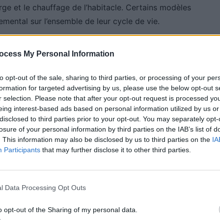
ge et le chauffage de l’habitacle. Certains modèles
emental sur l’ensemble de leur cycle de vie.
propres »
ocess My Personal Information
to opt-out of the sale, sharing to third parties, or processing of your per
per E
et la
Fiat 600e
. Lors des tests Green NCAP, la
formation for targeted advertising by us, please use the below opt-out s
inq étoiles avec un score global de 97 %, tandis que
r selection. Please note that after your opt-out request is processed y
eing interest-based ads based on personal information utilized by us or
es, avec un score de 96 %. Ces deux véhicules
disclosed to third parties prior to your opt-out. You may separately opt-
é de 40,7 kWh pour la Mini et 54 kWh pour la Fiat, ce
losure of your personal information by third parties on the IAB’s list of
 réduit le poids du véhicule et améliore l’efficacité
. This information may also be disclosed by us to third parties on the
IA
Participants
that may further disclose it to other third parties.
res, basé sur leur impact tout au long de leur cycle de
l Data Processing Opt Outs
o opt-out of the Sharing of my personal data.