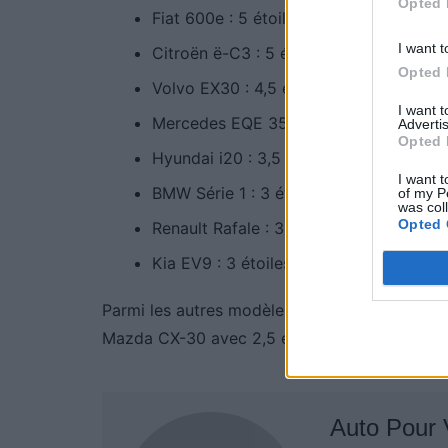
Opted 
Fiat 600e : 5 étoiles – 96%
I want t
Citroën ë-C3 : 5 étoiles – 91%
Opted 
Volvo EX30 : 4,5 étoiles – 89%
I want 
Mercedes EQE 350+ : 4 étoiles – 70%
Advertis
Opted 
Hyundai i20 : 3,5 étoiles – 60%
I want t
BMW Série 1 : 3 étoiles – 59%
of my P
was col
Opted 
Renault Rafale : 3 étoiles – 57%
Kia EV9 : 3 étoiles – 56%
Parmi les autres modèles notés, on trouve la
Mazda CX-30 avec 2,5 étoiles (44 %) et la M
Auto Pour