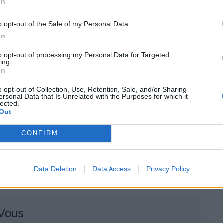
In
o opt-out of the Sale of my Personal Data.
In
to opt-out of processing my Personal Data for Targeted
ing.
In
o opt-out of Collection, Use, Retention, Sale, and/or Sharing
ersonal Data that Is Unrelated with the Purposes for which it
lected.
Out
CONFIRM
 Volkswagen Passat 2024 avec 3 étoiles (55 %), la
azda CX-80 avec 2 étoiles (34 %).
Data Deletion
Data Access
Privacy Policy
 Vous