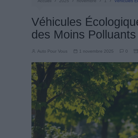
Entretien Automobile
Accueil
2025
novembre
1
Véhicules É
Pièces Détachées
Véhicules Écologiqu
Produits Boutique
des Moins Polluants
Auto Pour Vous
1 novembre 2025
0