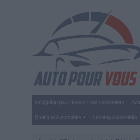
Aller
au
contenu
Inscription pour recevoir nos newsletters
Act
Boutique Automobile
Leasing Automobile
Sécurité Automobile