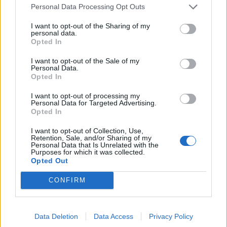
Personal Data Processing Opt Outs
I want to opt-out of the Sharing of my
personal data.
Sécurité Automobile
Opted In
Catalogne lance un radar IA qui traque
I want to opt-out of the Sale of my
Personal Data.
téléphone et ceinture en conduisant
Opted In
Auto Pour Vous
4 août 2026
0
I want to opt-out of processing my
Personal Data for Targeted Advertising.
Opted In
I want to opt-out of Collection, Use,
Retention, Sale, and/or Sharing of my
Personal Data that Is Unrelated with the
Purposes for which it was collected.
Opted Out
CONFIRM
Data Deletion
Data Access
Privacy Policy