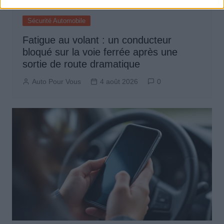
Sécurité Automobile
Fatigue au volant : un conducteur
bloqué sur la voie ferrée après une
sortie de route dramatique
Auto Pour Vous
4 août 2026
0