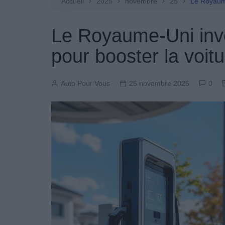
Entretien Automobile
Accueil
2025
novembre
25
Le Royaume-
Pièces Détachées
Le Royaume-Uni inves
Produits Boutique
pour booster la voitu
Auto Pour Vous
25 novembre 2025
0