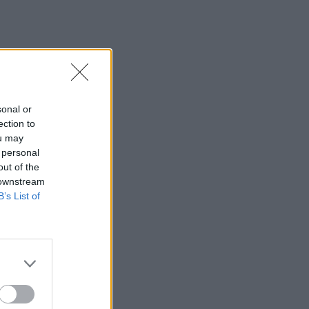
sonal or
ection to
ou may
 personal
out of the
 downstream
B’s List of