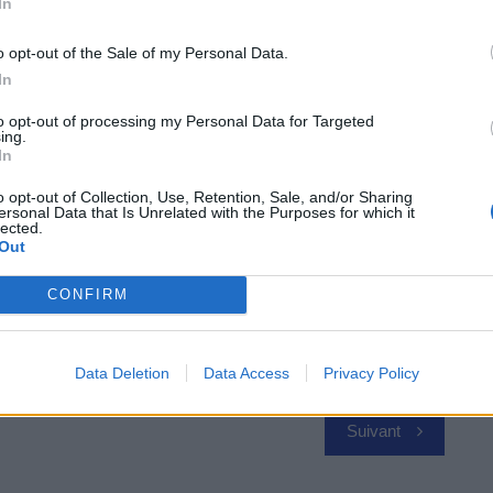
s engagements pour le climat. La volonté est de
In
out en préparant la transition vers une mobilité plus
o opt-out of the Sale of my Personal Data.
In
to opt-out of processing my Personal Data for Targeted
ing.
In
 Vous
o opt-out of Collection, Use, Retention, Sale, and/or Sharing
ersonal Data that Is Unrelated with the Purposes for which it
lected.
Out
CONFIRM
Data Deletion
Data Access
Privacy Policy
Suivant