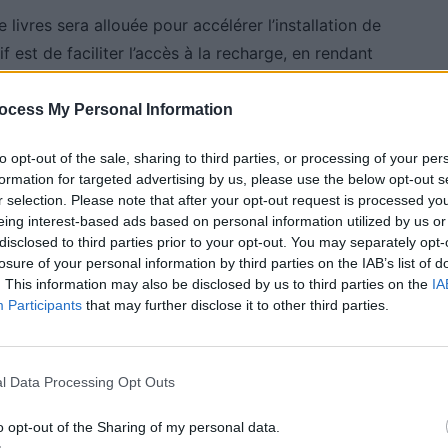
livres sera allouée pour accélérer l’installation de
f est de faciliter l’accès à la recharge, en rendant
une place de parking. Le coût de la recharge est
les prix ont augmenté ces dernières années. Le
ocess My Personal Information
s pour rendre la recharge plus abordable.
to opt-out of the sale, sharing to third parties, or processing of your per
formation for targeted advertising by us, please use the below opt-out s
r selection. Please note that after your opt-out request is processed y
r 2030
eing interest-based ads based on personal information utilized by us or
disclosed to third parties prior to your opt-out. You may separately opt-
us large visant à interdire la vente de voitures
losure of your personal information by third parties on the IAB’s list of
. This information may also be disclosed by us to third parties on the
IA
à, le quota de véhicules électriques devra atteindre 80
Participants
that may further disclose it to other third parties.
du mandat ZEV (Zero Emission Vehicle). Le retard
ctriques parmi les ventes sur les dix premiers mois
pidement.
l Data Processing Opt Outs
ondres cherche à éviter des difficultés économiques et
o opt-out of the Sharing of my personal data.