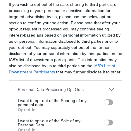
If you wish to opt-out of the sale, sharing to third parties, or
processing of your personal or sensitive information for
targeted advertising by us, please use the below opt-out
section to confirm your selection. Please note that after your
opt-out request is processed you may continue seeing
interest-based ads based on personal information utilized by
us or personal information disclosed to third parties prior to
your opt-out. You may separately opt-out of the further
disclosure of your personal information by third parties on the
IAB’s list of downstream participants. This information may
also be disclosed by us to third parties on the
IAB’s List of
Downstream Participants
that may further disclose it to other
Sécurité Automobile
third parties.
Vitesse folle à Marseille : Une Mercedes
Personal Data Processing Opt Outs
flashée à 221 km/h
I want to opt-out of the Sharing of my
Auto Pour Vous
5 août 2026
0
personal data.
Opted In
I want to opt-out of the Sale of my
Personal Data.
Opted In