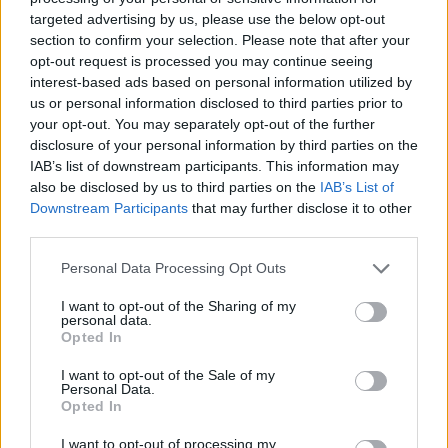
ralentir progressivement. Ces gestes simples
targeted advertising by us, please use the below opt-out
peuvent faire toute la différence entre un simple
section to confirm your selection. Please note that after your
opt-out request is processed you may continue seeing
incident et un drame.
interest-based ads based on personal information utilized by
us or personal information disclosed to third parties prior to
your opt-out. You may separately opt-out of the further
Auto Pour Vous
disclosure of your personal information by third parties on the
IAB’s list of downstream participants. This information may
also be disclosed by us to third parties on the
IAB’s List of
Downstream Participants
that may further disclose it to other
third parties.
Personal Data Processing Opt Outs
Navigation
I want to opt-out of the Sharing of my
Précédent
Suivant
personal data.
de
Opted In
l’article
I want to opt-out of the Sale of my
Personal Data.
Opted In
I want to opt-out of processing my