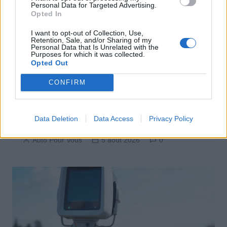
Personal Data for Targeted Advertising.
Opted In
I want to opt-out of Collection, Use,
Retention, Sale, and/or Sharing of my
Personal Data that Is Unrelated with the
Purposes for which it was collected.
Opted Out
CONFIRM
Sécurité Automobile
Vitesse folle à Marseille : Une Mercedes
Data Deletion
Data Access
Privacy Policy
flashée à 221 km/h
Auto Pour Vous
5 août 2026
0