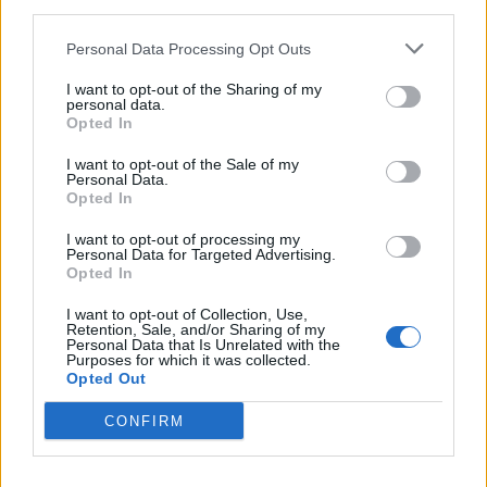
third parties.
Personal Data Processing Opt Outs
I want to opt-out of the Sharing of my
personal data.
Opted In
Sécurité Automobile
I want to opt-out of the Sale of my
Personal Data.
Catalogne lance un radar IA qui traque
Opted In
téléphone et ceinture en conduisant
I want to opt-out of processing my
Personal Data for Targeted Advertising.
Auto Pour Vous
4 août 2026
0
Opted In
I want to opt-out of Collection, Use,
Retention, Sale, and/or Sharing of my
Personal Data that Is Unrelated with the
Purposes for which it was collected.
Opted Out
CONFIRM