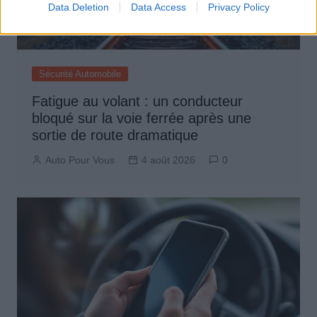
Data Deletion
Data Access
Privacy Policy
Sécurité Automobile
Fatigue au volant : un conducteur
bloqué sur la voie ferrée après une
sortie de route dramatique
Auto Pour Vous
4 août 2026
0