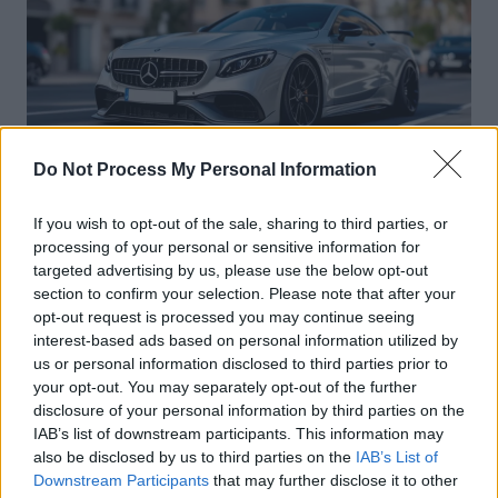
Do Not Process My Personal Information
Sécurité Automobile
If you wish to opt-out of the sale, sharing to third parties, or
Vitesse folle à Marseille : Une Mercedes
processing of your personal or sensitive information for
flashée à 221 km/h
targeted advertising by us, please use the below opt-out
section to confirm your selection. Please note that after your
Auto Pour Vous
5 août 2026
0
opt-out request is processed you may continue seeing
interest-based ads based on personal information utilized by
us or personal information disclosed to third parties prior to
your opt-out. You may separately opt-out of the further
disclosure of your personal information by third parties on the
IAB’s list of downstream participants. This information may
also be disclosed by us to third parties on the
IAB’s List of
Downstream Participants
that may further disclose it to other