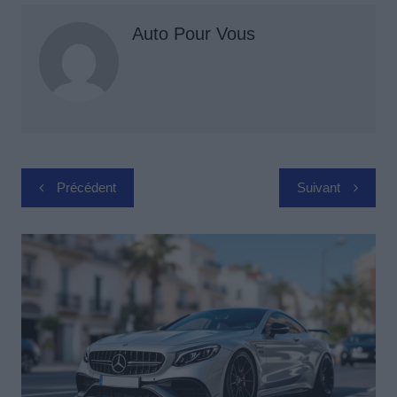
Auto Pour Vous
Navigation
Précédent
Suivant
de
l’article