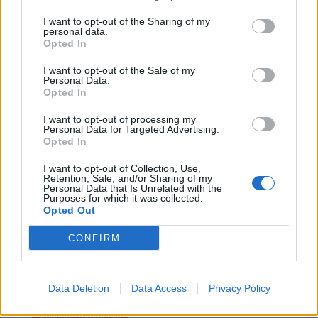
I want to opt-out of the Sharing of my
Sécurité Automobile
personal data.
Opted In
Catalogne lance un radar IA qui traque
téléphone et ceinture en conduisant
I want to opt-out of the Sale of my
Personal Data.
Opted In
Auto Pour Vous
4 août 2026
0
I want to opt-out of processing my
Personal Data for Targeted Advertising.
Opted In
I want to opt-out of Collection, Use,
Retention, Sale, and/or Sharing of my
Personal Data that Is Unrelated with the
Purposes for which it was collected.
Opted Out
CONFIRM
Data Deletion
Data Access
Privacy Policy