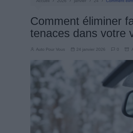
Entretien Automobile
Accueil
2026
janvier
24
Comment élimi
Pièces Détachées
Comment éliminer fa
Produits Boutique
tenaces dans votre v
Auto Pour Vous
24 janvier 2026
0