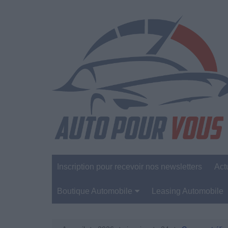
Aller
au
contenu
Inscription pour recevoir nos newsletters
Act
Boutique Automobile
Leasing Automobile
Sécurité Automobile