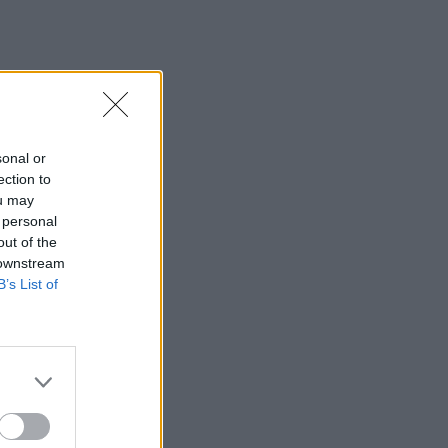
sonal or
ection to
ou may
 personal
out of the
 downstream
B’s List of