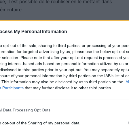
ue, il est possible de le réutiliser en le mettant dans
lémentaire.
on actif ?
ocess My Personal Information
, dans les épiceries bio, les herboristeries ou dans la
to opt-out of the sale, sharing to third parties, or processing of your per
formation for targeted advertising by us, please use the below opt-out s
 en général, il faut compter moins de 10 euros pour
r selection. Please note that after your opt-out request is processed y
it avec les gélules ou autres formes à ingérer. Il
eing interest-based ads based on personal information utilized by us or
s ou en bâtonnets, pour une utilisation dans la
disclosed to third parties prior to your opt-out. You may separately opt-
losure of your personal information by third parties on the IAB’s list of
. This information may also be disclosed by us to third parties on the
IA
Participants
that may further disclose it to other third parties.
 Vous
l Data Processing Opt Outs
o opt-out of the Sharing of my personal data.