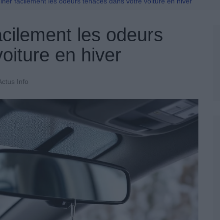
Permis De Conduire
ner facilement les odeurs tenaces dans votre voiture en hiver
cilement les odeurs
oiture en hiver
Actus Info