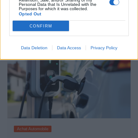
Retention, Sale, and/or Sharing of my
Achat Automobile
Personal Data that Is Unrelated with the
Purposes for which it was collected.
Denza Z9S : la voiture électrique qui
Opted Out
atteint 1100 km d’autonomie
CONFIRM
Auto Pour Vous
5 août 2026
0
Data Deletion
Data Access
Privacy Policy
Achat Automobile