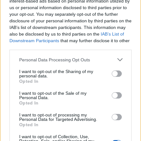
interest-based ads based on personal information utilized by
Achat Automobile
us or personal information disclosed to third parties prior to
your opt-out. You may separately opt-out of the further
Autonomie électrique : ce que vous
disclosure of your personal information by third parties on the
devez vraiment connaître avant
IAB’s list of downstream participants. This information may
d’acheter
also be disclosed by us to third parties on the
IAB’s List of
Downstream Participants
that may further disclose it to other
Auto Pour Vous
5 août 2026
0
third parties.
Personal Data Processing Opt Outs
I want to opt-out of the Sharing of my
personal data.
Opted In
I want to opt-out of the Sale of my
Personal Data.
Opted In
I want to opt-out of processing my
Personal Data for Targeted Advertising.
Opted In
I want to opt-out of Collection, Use,