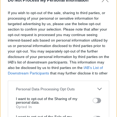
Navigation
Do Not Process My Personal Information
Précédent
Suivant
de
If you wish to opt-out of the sale, sharing to third parties, or
l’article
processing of your personal or sensitive information for
targeted advertising by us, please use the below opt-out
section to confirm your selection. Please note that after your
opt-out request is processed you may continue seeing
interest-based ads based on personal information utilized by
us or personal information disclosed to third parties prior to
your opt-out. You may separately opt-out of the further
disclosure of your personal information by third parties on the
IAB’s list of downstream participants. This information may
also be disclosed by us to third parties on the
IAB’s List of
Downstream Participants
that may further disclose it to other
third parties.
Démarches Administratives
Personal Data Processing Opt Outs
Plus de la moitié des voitures neuves
I want to opt-out of the Sharing of my
taxées en France en 2026
personal data.
Opted In
Auto Pour Vous
5 août 2026
0
I want to opt-out of the Sale of my