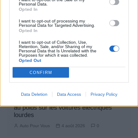
Personal Data.
Opted In
I want to opt-out of processing my
Personal Data for Targeted Advertising.
Opted In
I want to opt-out of Collection, Use,
Retention, Sale, and/or Sharing of my
Personal Data that Is Unrelated with the
Purposes for which it was collected.
Opted Out
CONFIRM
Démarches Administratives
Data Deletion
Data Access
Privacy Policy
Le gouvernement abandonne le malus
au poids sur les voitures électriques
lourdes
Auto Pour Vous
4 août 2026
0