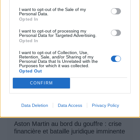
des voitures électriques
I want to opt-out of the Sale of my
Personal Data.
Auto Pour Vous
5 août 2026
0
Opted In
I want to opt-out of processing my
Personal Data for Targeted Advertising.
Opted In
I want to opt-out of Collection, Use,
Retention, Sale, and/or Sharing of my
Personal Data that Is Unrelated with the
Purposes for which it was collected.
Opted Out
CONFIRM
Data Deletion
Data Access
Privacy Policy
Actus Info
Aston Martin au bord du gouffre : crise
financière et bataille juridique imminente