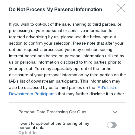
Elon Musk nuirait gravement à Tesla
Do Not Process My Personal Information
selon une étude européenne
If you wish to opt-out of the sale, sharing to third parties, or
Auto Pour Vous
5 août 2026
0
processing of your personal or sensitive information for
targeted advertising by us, please use the below opt-out
section to confirm your selection. Please note that after your
opt-out request is processed you may continue seeing
interest-based ads based on personal information utilized by
us or personal information disclosed to third parties prior to
your opt-out. You may separately opt-out of the further
disclosure of your personal information by third parties on the
IAB’s list of downstream participants. This information may
also be disclosed by us to third parties on the
IAB’s List of
Downstream Participants
that may further disclose it to other
third parties.
Personal Data Processing Opt Outs
Actus Info
I want to opt-out of the Sharing of my
personal data.
Pourquoi le bouton start/stop disparaît
Opted In