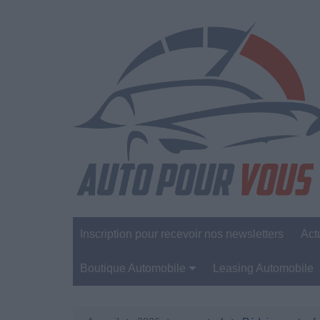
Aller
au
contenu
Inscription pour recevoir nos newsletters
Act
Boutique Automobile
Leasing Automobile
Sécurité Automobile