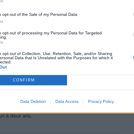
In
 s’installe dans le compartiment moteur et analyse en
o opt-out of the Sale of my Personal Data.
rvoir. Il ajuste la quantité de carburant injectée,
In
ent, qu’il s’agisse d’un plein d’essence classique, de
to opt-out of processing my Personal Data for Targeted
ystème concerne uniquement les voitures à essence.
ing.
In
cier.
o opt-out of Collection, Use, Retention, Sale, and/or Sharing
ersonal Data that Is Unrelated with the Purposes for which it
lected.
es financières
Out
CONFIRM
1 500 euros, selon le modèle et le véhicule.
sionnel agréé, pour garantir la conformité du véhicule,
 de la garantie. Certaines collectivités proposent des
Data Deletion
Data Access
Privacy Policy
rsion. En général, les économies réalisées à la
un à deux ans.