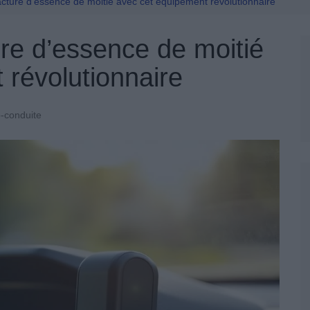
Permis De Conduire
acture d’essence de moitié avec cet équipement révolutionnaire
ure d’essence de moitié
 révolutionnaire
-conduite