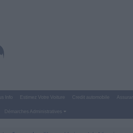
us Info
Estimez Votre Voiture
Credit automobile
Assura
Démarches Administratives
Carte Grise