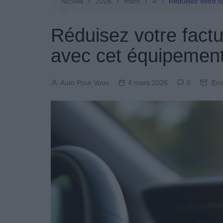
Entretien Automobile
Accueil
2026
mars
4
Réduisez votre f
Pièces Détachées
Réduisez votre fact
Produits Boutique
avec cet équipement
Auto Pour Vous
4 mars 2026
0
Eco