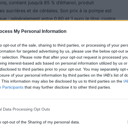
ns, contient jusqu’à 85 % d’éthanol, produit
es sucrières et de céréales. Son prix à la pompe est
que : généralement entre 0,80 et 1 euro le litre, contre
r un plein de 50 litres, la différence peut atteindre
ocess My Personal Information
ût.
to opt-out of the sale, sharing to third parties, or processing of your per
formation for targeted advertising by us, please use the below opt-out s
les avec l’E85
r selection. Please note that after your opt-out request is processed y
eing interest-based ads based on personal information utilized by us or
disclosed to third parties prior to your opt-out. You may separately opt-
t pas compatibles d’origine avec le E85. Seuls ceux
losure of your personal information by third parties on the IAB’s list of
structeurs, peuvent fonctionner indifféremment à
. This information may also be disclosed by us to third parties on the
IA
ur les autres, une adaptation technique est
Participants
that may further disclose it to other third parties.
 de carburant pour assurer un fonctionnement optimal
l Data Processing Opt Outs
e solution homologuée
o opt-out of the Sharing of my personal data.