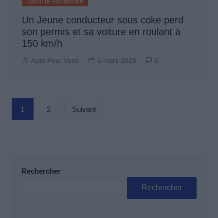
Sécurité Automobile
Un Jeune conducteur sous coke perd
son permis et sa voiture en roulant à
150 km/h
Auto Pour Vous
5 mars 2026
0
Pagination
1
2
Suivant
des
publications
Rechercher
Rechercher