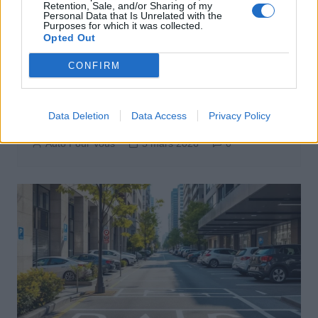
Retention, Sale, and/or Sharing of my
Personal Data that Is Unrelated with the
Purposes for which it was collected.
Opted Out
CONFIRM
Eco-conduite
Carburant à 1,78 € : nos astuces pour
Data Deletion
Data Access
Privacy Policy
payer moins cher à la pompe
Auto Pour Vous
5 mars 2026
0