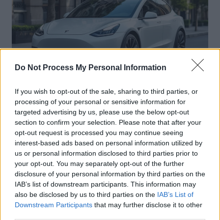
Do Not Process My Personal Information
If you wish to opt-out of the sale, sharing to third parties, or
Actus Info
processing of your personal or sensitive information for
targeted advertising by us, please use the below opt-out
Elon Musk nuirait gravement à Tesla
section to confirm your selection. Please note that after your
selon une étude européenne
opt-out request is processed you may continue seeing
interest-based ads based on personal information utilized by
Auto Pour Vous
5 août 2026
0
us or personal information disclosed to third parties prior to
your opt-out. You may separately opt-out of the further
disclosure of your personal information by third parties on the
IAB’s list of downstream participants. This information may
also be disclosed by us to third parties on the
IAB’s List of
Downstream Participants
that may further disclose it to other
third parties.