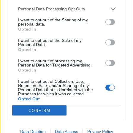
Personal Data Processing Opt Outs
I want to opt-out of the Sharing of my
personal data.
Opted In
I want to opt-out of the Sale of my
Personal Data.
Actus Info
Opted In
Pourquoi le bouton start/stop disparaît
I want to opt-out of processing my
Personal Data for Targeted Advertising.
des voitures électriques
Opted In
Auto Pour Vous
5 août 2026
0
I want to opt-out of Collection, Use,
Retention, Sale, and/or Sharing of my
Personal Data that Is Unrelated with the
Purposes for which it was collected.
Opted Out
CONFIRM
Data Deletion
Data Access
Privacy Policy