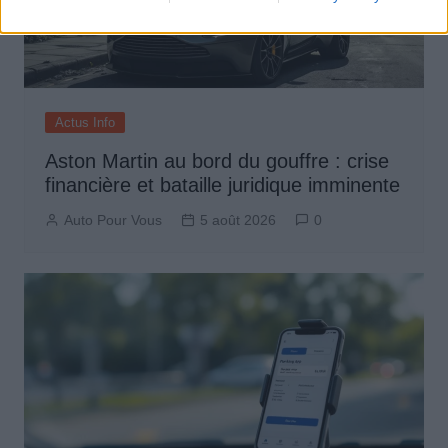
Actus Info
Aston Martin au bord du gouffre : crise
financière et bataille juridique imminente
Auto Pour Vous
5 août 2026
0