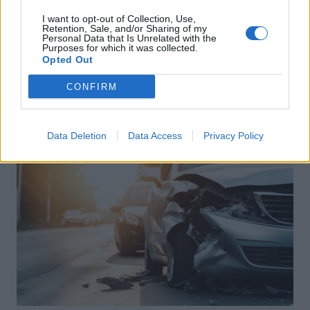
I want to opt-out of Collection, Use,
Retention, Sale, and/or Sharing of my
Assurance Automobile
Personal Data that Is Unrelated with the
Purposes for which it was collected.
Réduisez votre assurance auto jeune
Opted Out
conducteur avec ces astuces
CONFIRM
incontournables
Auto Pour Vous
16 juillet 2026
0
Data Deletion
Data Access
Privacy Policy