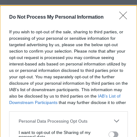
Actus Info
Do Not Process My Personal Information
Elon Musk nuirait gravement à Tesla
selon une étude européenne
If you wish to opt-out of the sale, sharing to third parties, or
processing of your personal or sensitive information for
Auto Pour Vous
5 août 2026
0
targeted advertising by us, please use the below opt-out
section to confirm your selection. Please note that after your
opt-out request is processed you may continue seeing
interest-based ads based on personal information utilized by
us or personal information disclosed to third parties prior to
your opt-out. You may separately opt-out of the further
disclosure of your personal information by third parties on the
IAB’s list of downstream participants. This information may
also be disclosed by us to third parties on the
IAB’s List of
Downstream Participants
that may further disclose it to other
third parties.
Personal Data Processing Opt Outs
I want to opt-out of the Sharing of my
Actus Info
personal data.