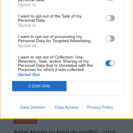
Opted In
Pourquoi le bouton start/stop disparaît
I want to opt-out of the Sale of my
des voitures électriques
Personal Data.
Opted In
Auto Pour Vous
5 août 2026
0
I want to opt-out of processing my
Personal Data for Targeted Advertising.
Opted In
I want to opt-out of Collection, Use,
Retention, Sale, and/or Sharing of my
Personal Data that Is Unrelated with the
Purposes for which it was collected.
Opted Out
CONFIRM
Data Deletion
Data Access
Privacy Policy
Actus Info
Aston Martin au bord du gouffre : crise