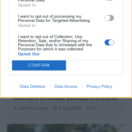
Opted In
I want to opt-out of processing my
Personal Data for Targeted Advertising.
Opted In
I want to opt-out of Collection, Use,
Retention, Sale, and/or Sharing of my
Personal Data that Is Unrelated with the
Purposes for which it was collected.
Opted Out
CONFIRM
Actus Info
Data Deletion
Data Access
Privacy Policy
Aston Martin au bord du gouffre : crise
financière et bataille juridique imminente
Auto Pour Vous
5 août 2026
0