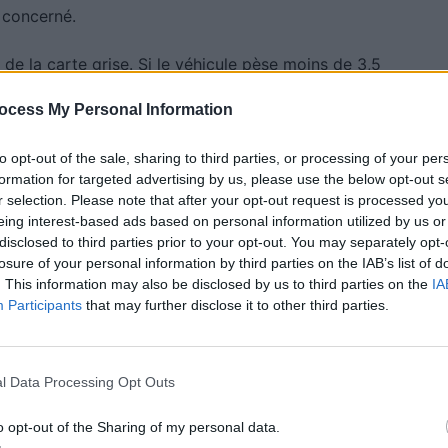
e concerné.
de la carte grise. Si le véhicule pèse moins de 3,5
 qui sont celles des véhicules légers. En cas
ocess My Personal Information
’élève à 68 euros. Au-delà de 3,5 tonnes, le véhicule
 ou N3, et la contravention est de 135 euros, sans
to opt-out of the sale, sharing to third parties, or processing of your per
ration.
formation for targeted advertising by us, please use the below opt-out s
r selection. Please note that after your opt-out request is processed y
eing interest-based ads based on personal information utilized by us or
s pour les camping-cars dès
disclosed to third parties prior to your opt-out. You may separately opt-
losure of your personal information by third parties on the IAB’s list of
. This information may also be disclosed by us to third parties on the
IA
Participants
that may further disclose it to other third parties.
 uniquement par des patrouilles. Des caméras de
tion (LAPI) seront installées avant les panneaux ZFE.
l Data Processing Opt Outs
la vignette Crit’Air dans la système
ent l’infraction si le véhicule n’a pas la vignette
o opt-out of the Sharing of my personal data.