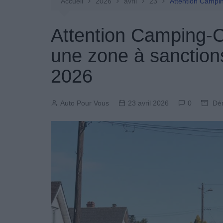
Entretien Automobile
Accueil
2026
avril
23
Attention Campin
Pièces Détachées
Attention Camping-C
Produits Boutique
une zone à sanction
2026
Auto Pour Vous
23 avril 2026
0
Dém