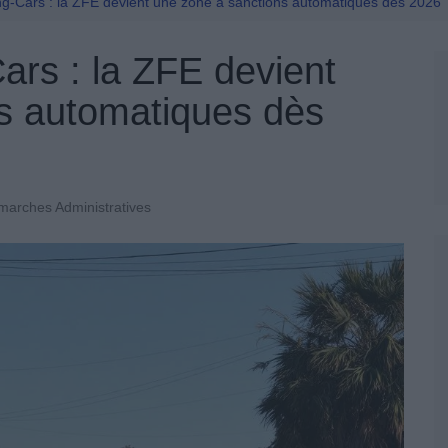
Permis De Conduire
g-Cars : la ZFE devient une zone à sanctions automatiques dès 2026
ars : la ZFE devient
s automatiques dès
arches Administratives