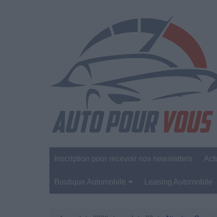
Aller
au
contenu
Inscription pour recevoir nos newsletters
Act
Boutique Automobile
Leasing Automobile
Sécurité Automobile