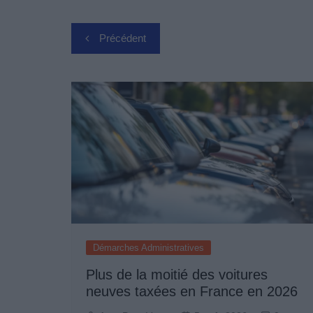
Navigation
Précédent
de
l’article
Démarches Administratives
Plus de la moitié des voitures
neuves taxées en France en 2026