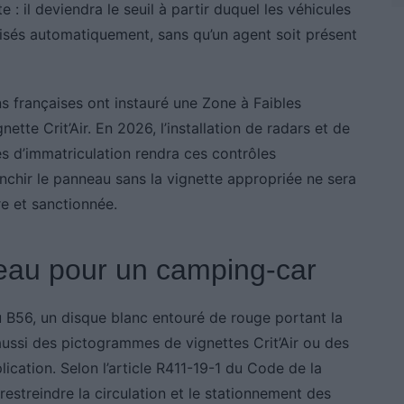
: il deviendra le seuil à partir duquel les véhicules
lisés automatiquement, sans qu’un agent soit présent
 françaises ont instauré une Zone à Faibles
ette Crit’Air. En 2026, l’installation de radars et de
 d’immatriculation rendra ces contrôles
nchir le panneau sans la vignette appropriée ne sera
re et sanctionnée.
neau pour un camping-car
u B56, un disque blanc entouré de rouge portant la
ussi des pictogrammes de vignettes Crit’Air ou des
plication. Selon l’article R411-19-1 du Code de la
estreindre la circulation et le stationnement des