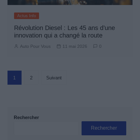
Actus Info
Révolution Diesel : Les 45 ans d’une
innovation qui a changé la route
Auto Pour Vous
11 mai 2026
0
Pagination
1
2
Suivant
des
publications
Rechercher
Rechercher