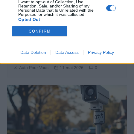
I want to opt-out of Collection, Use,
Retention, Sale, and/or Sharing of my
Personal Data that Is Unrelated with the
Purposes for which it was collected.
Opted Out
CONFIRM
Achat Automobile
Fiat 500 électrique à moins de 20 000
Data Deletion
Data Access
Privacy Policy
euros une offre à ne pas manquer
Auto Pour Vous
11 mai 2026
0