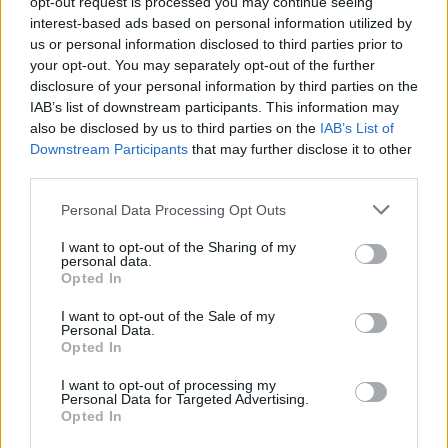
opt-out request is processed you may continue seeing
interest-based ads based on personal information utilized by
us or personal information disclosed to third parties prior to
your opt-out. You may separately opt-out of the further
disclosure of your personal information by third parties on the
IAB’s list of downstream participants. This information may
also be disclosed by us to third parties on the
IAB’s List of
Downstream Participants
that may further disclose it to other
Sécurité Automobile
third parties.
Amendes rapides : la vérité sur l’échec
Personal Data Processing Opt Outs
de l’AFD dévoilée
I want to opt-out of the Sharing of my
Auto Pour Vous
11 mai 2026
0
personal data.
Opted In
I want to opt-out of the Sale of my
Personal Data.
Opted In
I want to opt-out of processing my
Personal Data for Targeted Advertising.
Opted In