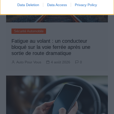
Data Deletion
Data Access
Privacy Policy
Sécurité Automobile
Fatigue au volant : un conducteur
bloqué sur la voie ferrée après une
sortie de route dramatique
Auto Pour Vous
4 août 2026
0