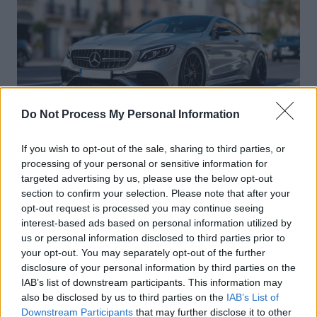
Do Not Process My Personal Information
Sécurité Automobile
If you wish to opt-out of the sale, sharing to third parties, or
processing of your personal or sensitive information for
Vitesse folle à Marseille : Une Mercedes
targeted advertising by us, please use the below opt-out
flashée à 221 km/h
section to confirm your selection. Please note that after your
opt-out request is processed you may continue seeing
Auto Pour Vous
5 août 2026
0
interest-based ads based on personal information utilized by
us or personal information disclosed to third parties prior to
your opt-out. You may separately opt-out of the further
disclosure of your personal information by third parties on the
IAB’s list of downstream participants. This information may
also be disclosed by us to third parties on the
IAB’s List of
Downstream Participants
that may further disclose it to other