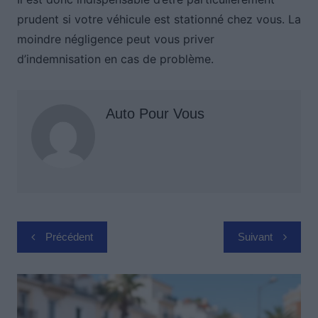
prudent si votre véhicule est stationné chez vous. La
moindre négligence peut vous priver
d’indemnisation en cas de problème.
Auto Pour Vous
Navigation
Précédent
Suivant
de
l’article