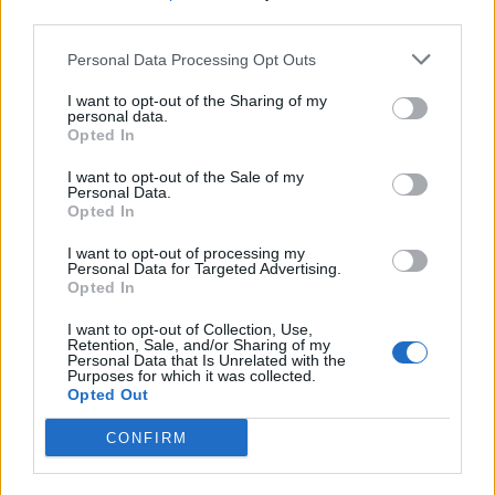
third parties.
Personal Data Processing Opt Outs
I want to opt-out of the Sharing of my
personal data.
Opted In
I want to opt-out of the Sale of my
Sécurité Automobile
Personal Data.
Opted In
Catalogne lance un radar IA qui traque
téléphone et ceinture en conduisant
I want to opt-out of processing my
Personal Data for Targeted Advertising.
Auto Pour Vous
4 août 2026
0
Opted In
I want to opt-out of Collection, Use,
Retention, Sale, and/or Sharing of my
Personal Data that Is Unrelated with the
Purposes for which it was collected.
Opted Out
CONFIRM