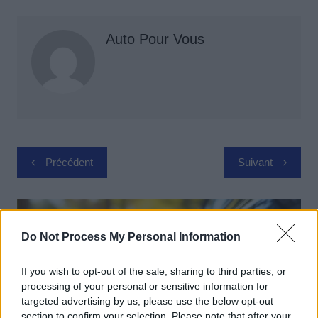
Auto Pour Vous
Navigation
Précédent
Suivant
de
l’article
Do Not Process My Personal Information
If you wish to opt-out of the sale, sharing to third parties, or
processing of your personal or sensitive information for
targeted advertising by us, please use the below opt-out
section to confirm your selection. Please note that after your