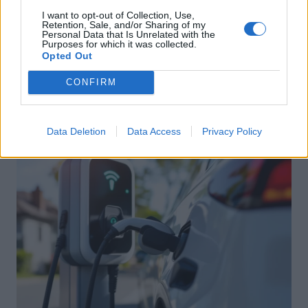
I want to opt-out of Collection, Use,
Retention, Sale, and/or Sharing of my
Personal Data that Is Unrelated with the
Purposes for which it was collected.
Achat Automobile
Opted Out
Denza Z9S : la voiture électrique qui
CONFIRM
atteint 1100 km d’autonomie
Auto Pour Vous
5 août 2026
0
Data Deletion
Data Access
Privacy Policy