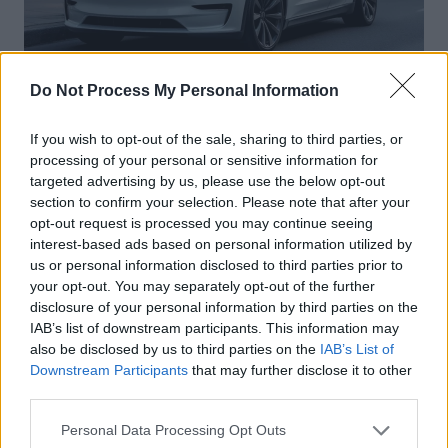
Do Not Process My Personal Information
Actus Info
Elon Musk nuirait gravement à Tesla
If you wish to opt-out of the sale, sharing to third parties, or
processing of your personal or sensitive information for
selon une étude européenne
targeted advertising by us, please use the below opt-out
Auto Pour Vous
5 août 2026
0
section to confirm your selection. Please note that after your
opt-out request is processed you may continue seeing
interest-based ads based on personal information utilized by
us or personal information disclosed to third parties prior to
your opt-out. You may separately opt-out of the further
disclosure of your personal information by third parties on the
IAB’s list of downstream participants. This information may
also be disclosed by us to third parties on the
IAB’s List of
Downstream Participants
that may further disclose it to other
third parties.
Personal Data Processing Opt Outs