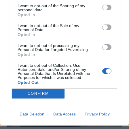
I want to opt-out of the Sharing of my
personal data.
Opted In
Actus Info
I want to opt-out of the Sale of my
Pourquoi le bouton start/stop disparaît
Personal Data.
Opted In
des voitures électriques
I want to opt-out of processing my
Auto Pour Vous
5 août 2026
0
Personal Data for Targeted Advertising.
Opted In
I want to opt-out of Collection, Use,
Retention, Sale, and/or Sharing of my
Personal Data that Is Unrelated with the
Purposes for which it was collected.
Opted Out
CONFIRM
Data Deletion
Data Access
Privacy Policy