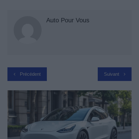
Auto Pour Vous
Navigation
Précédent
Suivant
de
l’article