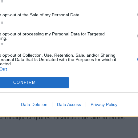
In
tre voiture répond à la définition de véhicule de
t pas être classée TNR, même si elle a subi de lourds
o opt-out of the Sale of my Personal Data.
t de vue légal, ce qui laisse une possibilité de
In
to opt-out of processing my Personal Data for Targeted
ing.
 pratique. Si votre voiture ne remplit pas les critères
In
ière significative, elle reste soumise à la
o opt-out of Collection, Use, Retention, Sale, and/or Sharing
nt brûlée, immergée ou structurellement atteinte,
ersonal Data that Is Unrelated with the Purposes for which it
lected.
tivement de circulation. Par ailleurs, la loi ne contraint
Out
impossibles, notamment lorsque des pièces rares ou
CONFIRM
.
ement réparable et ce qui ne l’est pas dépend
Data Deletion
Data Access
Privacy Policy
aractéristiques et des possibilités techniques et
e n’indique ce qu’il est raisonnable de faire en termes