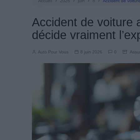
Entretien Automobile
Accueil
2026
juin
8
Accident de voitur
Pièces Détachées
Accident de voiture 
Produits Boutique
décide vraiment l’exp
Auto Pour Vous
8 juin 2026
0
Assu