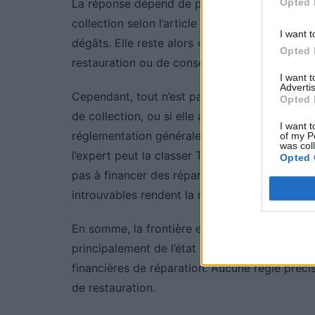
Opted 
La réponse dépend de plusieurs critères. Si vo
collection selon l’article R.311-1, elle ne peu
I want t
dégâts. Elle reste alors « sauvable » d’un poin
Opted 
restauration ou de conservation.
I want 
Advertis
Cependant, tout n’est pas toujours possible en
Opted 
de collection, ou si elle a été modifiée de man
I want t
réglementation générale. Si elle est totaleme
of my P
was col
l’expert peut la classer TNR et la priver défini
Opted 
pas à financer des réparations coûteuses ou 
introuvables rendent la réparation prohibitive
En somme, la frontière entre ce qui est légal
principalement de l’état du véhicule, de ses c
financières de réparation. Aucune règle précis
de restauration.