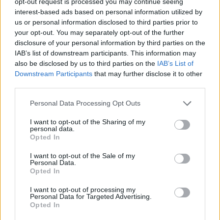
opt-out request is processed you may continue seeing
interest-based ads based on personal information utilized by
us or personal information disclosed to third parties prior to
your opt-out. You may separately opt-out of the further
disclosure of your personal information by third parties on the
IAB’s list of downstream participants. This information may
Actus Info
also be disclosed by us to third parties on the
IAB’s List of
Elon Musk nuirait gravement à Tesla
Downstream Participants
that may further disclose it to other
selon une étude européenne
third parties.
Auto Pour Vous
5 août 2026
0
Personal Data Processing Opt Outs
I want to opt-out of the Sharing of my
personal data.
Opted In
I want to opt-out of the Sale of my
Personal Data.
Opted In
I want to opt-out of processing my
Personal Data for Targeted Advertising.
Opted In