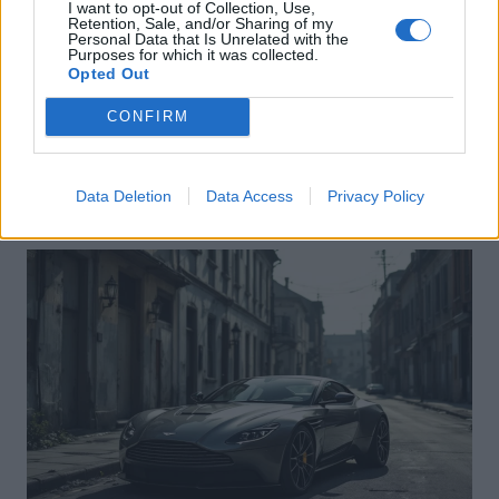
I want to opt-out of Collection, Use,
Retention, Sale, and/or Sharing of my
Personal Data that Is Unrelated with the
Purposes for which it was collected.
Opted Out
Actus Info
CONFIRM
Pourquoi le bouton start/stop disparaît
des voitures électriques
Auto Pour Vous
5 août 2026
0
Data Deletion
Data Access
Privacy Policy