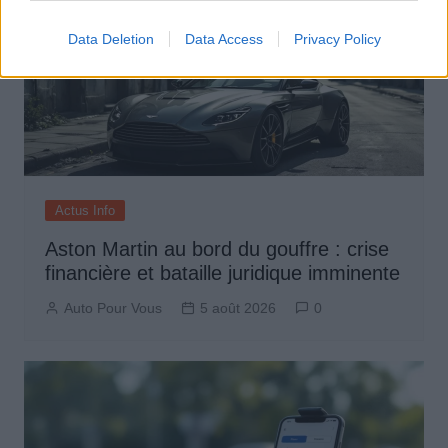
Data Deletion
Data Access
Privacy Policy
Actus Info
Aston Martin au bord du gouffre : crise
financière et bataille juridique imminente
Auto Pour Vous
5 août 2026
0