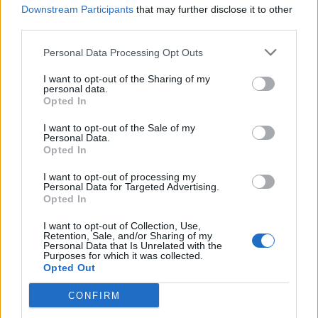
Downstream Participants
that may further disclose it to other
third parties.
Personal Data Processing Opt Outs
I want to opt-out of the Sharing of my
personal data.
Opted In
I want to opt-out of the Sale of my
Personal Data.
Opted In
Actus Info
I want to opt-out of processing my
Personal Data for Targeted Advertising.
Opted In
Pourquoi le bouton start/stop disparaît
des voitures électriques
I want to opt-out of Collection, Use,
Retention, Sale, and/or Sharing of my
Auto Pour Vous
5 août 2026
0
Personal Data that Is Unrelated with the
Purposes for which it was collected.
Opted Out
CONFIRM