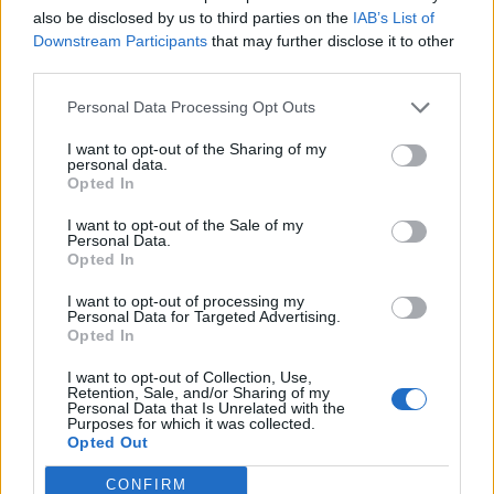
also be disclosed by us to third parties on the
IAB’s List of
Downstream Participants
that may further disclose it to other
third parties.
Personal Data Processing Opt Outs
I want to opt-out of the Sharing of my
personal data.
Opted In
I want to opt-out of the Sale of my
Personal Data.
Opted In
I want to opt-out of processing my
Personal Data for Targeted Advertising.
Actus Info
Opted In
Pourquoi le bouton start/stop disparaît
I want to opt-out of Collection, Use,
des voitures électriques
Retention, Sale, and/or Sharing of my
Personal Data that Is Unrelated with the
Purposes for which it was collected.
Auto Pour Vous
5 août 2026
0
Opted Out
CONFIRM