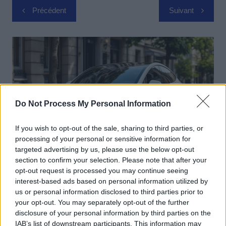
Navigation
Précédent
Suivant
de
l’article
Do Not Process My Personal Information
If you wish to opt-out of the sale, sharing to third parties, or
processing of your personal or sensitive information for
targeted advertising by us, please use the below opt-out
section to confirm your selection. Please note that after your
Actus Info
opt-out request is processed you may continue seeing
interest-based ads based on personal information utilized by
Elon Musk nuirait gravement à Tesla
us or personal information disclosed to third parties prior to
selon une étude européenne
your opt-out. You may separately opt-out of the further
disclosure of your personal information by third parties on the
Auto Pour Vous
5 août 2026
0
IAB’s list of downstream participants. This information may