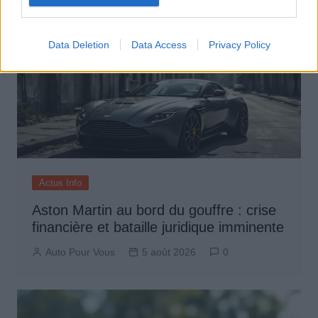
Data Deletion
Data Access
Privacy Policy
Actus Info
Aston Martin au bord du gouffre : crise
financière et bataille juridique imminente
Auto Pour Vous
5 août 2026
0