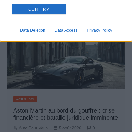
Auto Pour Vous
5 août 2026
0
CONFIRM
Data Deletion
Data Access
Privacy Policy
Actus Info
Aston Martin au bord du gouffre : crise
financière et bataille juridique imminente
Auto Pour Vous
5 août 2026
0