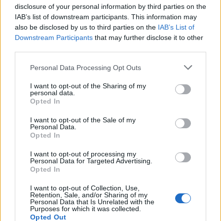
Elon Musk nuirait gravement à Tesla
disclosure of your personal information by third parties on the
selon une étude européenne
IAB’s list of downstream participants. This information may
also be disclosed by us to third parties on the
IAB’s List of
Auto Pour Vous
5 août 2026
0
Downstream Participants
that may further disclose it to other
third parties.
Personal Data Processing Opt Outs
I want to opt-out of the Sharing of my
personal data.
Opted In
I want to opt-out of the Sale of my
Personal Data.
Opted In
I want to opt-out of processing my
Personal Data for Targeted Advertising.
Opted In
Actus Info
I want to opt-out of Collection, Use,
Retention, Sale, and/or Sharing of my
Personal Data that Is Unrelated with the
Pourquoi le bouton start/stop disparaît
Purposes for which it was collected.
des voitures électriques
Opted Out