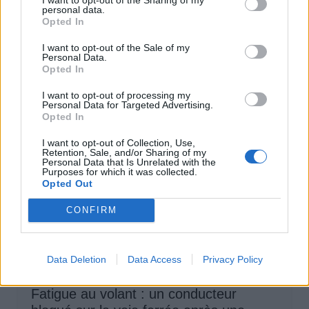
Catalogne lance un radar IA qui traque
personal data.
Opted In
téléphone et ceinture en conduisant
I want to opt-out of the Sale of my
Auto Pour Vous
4 août 2026
0
Personal Data.
Opted In
I want to opt-out of processing my
Personal Data for Targeted Advertising.
Opted In
I want to opt-out of Collection, Use,
Retention, Sale, and/or Sharing of my
Personal Data that Is Unrelated with the
Purposes for which it was collected.
Opted Out
CONFIRM
Data Deletion
Data Access
Privacy Policy
Sécurité Automobile
Fatigue au volant : un conducteur