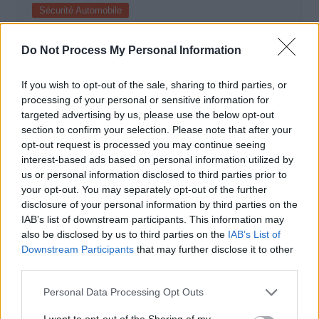
Sécurité Automobile
Vitesse folle à Marseille : Une Mercedes
Do Not Process My Personal Information
flashée à 221 km/h
Auto Pour Vous
5 août 2026
0
If you wish to opt-out of the sale, sharing to third parties, or
processing of your personal or sensitive information for
targeted advertising by us, please use the below opt-out
section to confirm your selection. Please note that after your
opt-out request is processed you may continue seeing
interest-based ads based on personal information utilized by
us or personal information disclosed to third parties prior to
your opt-out. You may separately opt-out of the further
disclosure of your personal information by third parties on the
IAB’s list of downstream participants. This information may
also be disclosed by us to third parties on the
IAB’s List of
Downstream Participants
that may further disclose it to other
third parties.
Personal Data Processing Opt Outs
Sécurité Automobile
I want to opt-out of the Sharing of my