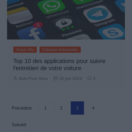
Actus Info
Entretien Automobile
Top 10 des applications pour suivre
l’entretien de votre voiture
Auto Pour Vous
18 juin 2024
0
Pagination
Précédent
1
2
3
4
des
publications
Suivant