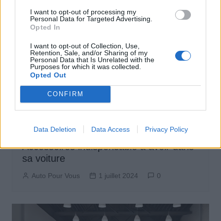
I want to opt-out of processing my
Personal Data for Targeted Advertising.
Opted In
I want to opt-out of Collection, Use,
Retention, Sale, and/or Sharing of my
Personal Data that Is Unrelated with the
Purposes for which it was collected.
Opted Out
CONFIRM
Actus Info
Entretien Automobile
Pièces Détachées
Produits Boutique
Data Deletion
Data Access
Privacy Policy
Accessoires indispensable a avoir dans
sa voiture
Auto Pour Vous
1 juillet 2024
0