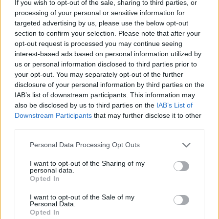
If you wish to opt-out of the sale, sharing to third parties, or
processing of your personal or sensitive information for
targeted advertising by us, please use the below opt-out
section to confirm your selection. Please note that after your
opt-out request is processed you may continue seeing
interest-based ads based on personal information utilized by
us or personal information disclosed to third parties prior to
your opt-out. You may separately opt-out of the further
disclosure of your personal information by third parties on the
IAB’s list of downstream participants. This information may
also be disclosed by us to third parties on the
IAB’s List of
Achat Automobile
Actus Info
Downstream Participants
that may further disclose it to other
third parties.
Entretien Automobile
Personal Data Processing Opt Outs
10 conseils pour entretenir se voiture
soit même et économiser
I want to opt-out of the Sharing of my
personal data.
Auto Pour Vous
13 septembre 2024
0
Opted In
I want to opt-out of the Sale of my
Personal Data.
Opted In