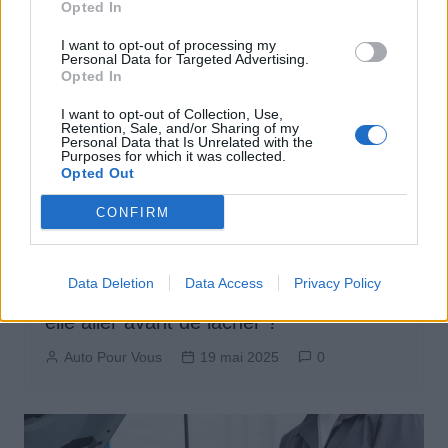
Opted In
I want to opt-out of processing my
Personal Data for Targeted Advertising.
Opted In
I want to opt-out of Collection, Use,
Retention, Sale, and/or Sharing of my
Personal Data that Is Unrelated with the
Purposes for which it was collected.
Opted Out
CONFIRM
Entretien Automobile
Sécurité Automobile
Data Deletion
Data Access
Privacy Policy
Courroie de distribution : jusqu’où peut-
elle aller avant de lâcher ?
Auto Pour Vous
19 mai 2025
0