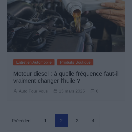
Entretien Automobile
Produits Boutique
Moteur diesel : à quelle fréquence faut-il
vraiment changer l’huile ?
Auto Pour Vous
13 mars 2025
0
Pagination
Précédent
1
2
3
4
des