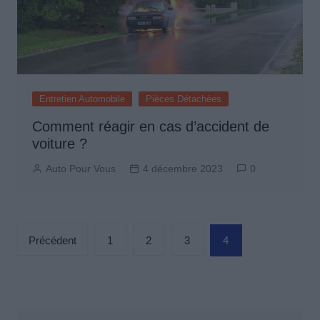
Entretien Automobile
Pièces Détachées
Comment réagir en cas d’accident de
voiture ?
Auto Pour Vous
4 décembre 2023
0
Pagination
Précédent
1
2
3
4
des
publications