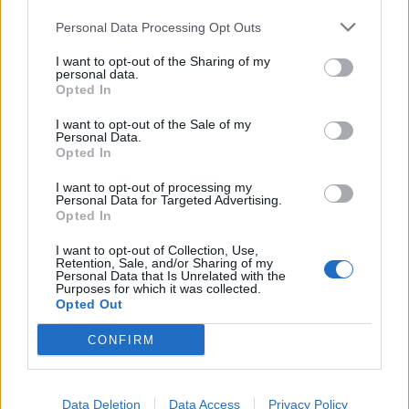
Personal Data Processing Opt Outs
I want to opt-out of the Sharing of my
personal data.
Opted In
I want to opt-out of the Sale of my
Personal Data.
Opted In
I want to opt-out of processing my
Actus Info
Entretien Automobile
Personal Data for Targeted Advertising.
Opted In
Conseils Hivernaux : Protégez votre
moteur contre le gel
I want to opt-out of Collection, Use,
Retention, Sale, and/or Sharing of my
Personal Data that Is Unrelated with the
Auto Pour Vous
4 janvier 2024
0
Purposes for which it was collected.
Opted Out
CONFIRM
Data Deletion
Data Access
Privacy Policy