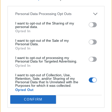
third parties.
Personal Data Processing Opt Outs
I want to opt-out of the Sharing of my
personal data.
Pièces Détachées
Opted In
Nouveau pneu révolutionnaire pour
I want to opt-out of the Sale of my
booster l’autonomie des voitures
Personal Data.
Opted In
électriques
I want to opt-out of processing my
Auto Pour Vous
18 juin 2026
0
Personal Data for Targeted Advertising.
Opted In
I want to opt-out of Collection, Use,
Retention, Sale, and/or Sharing of my
Personal Data that Is Unrelated with the
Purposes for which it was collected.
Opted Out
CONFIRM