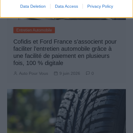
Data Deletion
Data Access
Privacy Policy
Entretien Automobile
Cofidis et Ford France s’associent pour
faciliter l’entretien automobile grâce à
une facilité de paiement en plusieurs
fois, 100 % digitale
Auto Pour Vous
9 juin 2026
0