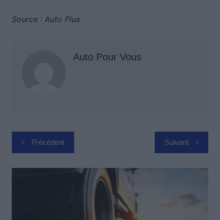
Source : Auto Plus
Auto Pour Vous
Navigation
Précédent
Suivant
de
l’article