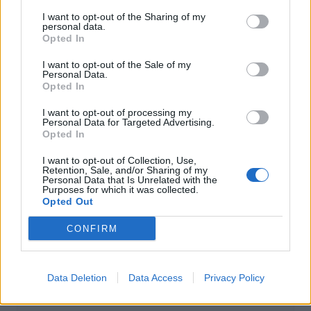
Entretien Automobile
I want to opt-out of the Sharing of my
personal data.
Mercedes-AMG One : une révision à 38
Opted In
000 euros pour une voiture quasi neuve
I want to opt-out of the Sale of my
Personal Data.
Auto Pour Vous
20 mai 2026
0
Opted In
I want to opt-out of processing my
Personal Data for Targeted Advertising.
Opted In
I want to opt-out of Collection, Use,
Retention, Sale, and/or Sharing of my
Personal Data that Is Unrelated with the
Purposes for which it was collected.
Opted Out
CONFIRM
Data Deletion
Data Access
Privacy Policy
Entretien Automobile