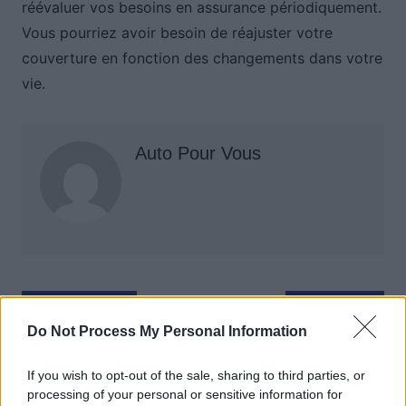
réévaluer vos besoins en assurance périodiquement.
Vous pourriez avoir besoin de réajuster votre
couverture en fonction des changements dans votre
vie.
Auto Pour Vous
Navigation
Précédent
Suivant
de
Do Not Process My Personal Information
l’article
If you wish to opt-out of the sale, sharing to third parties, or
processing of your personal or sensitive information for