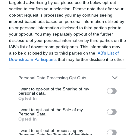
targeted advertising by us, please use the below opt-out
section to confirm your selection. Please note that after your
opt-out request is processed you may continue seeing
interest-based ads based on personal information utilized by
us or personal information disclosed to third parties prior to
your opt-out. You may separately opt-out of the further
disclosure of your personal information by third parties on the
IAB’s list of downstream participants. This information may
also be disclosed by us to third parties on the
IAB’s List of
Downstream Participants
that may further disclose it to other
Actus Info
third parties.
Elon Musk nuirait gravement à Tesla
Personal Data Processing Opt Outs
selon une étude européenne
I want to opt-out of the Sharing of my
Auto Pour Vous
5 août 2026
0
personal data.
Opted In
I want to opt-out of the Sale of my
Personal Data.
Opted In
I want to opt-out of processing my
Personal Data for Targeted Advertising.