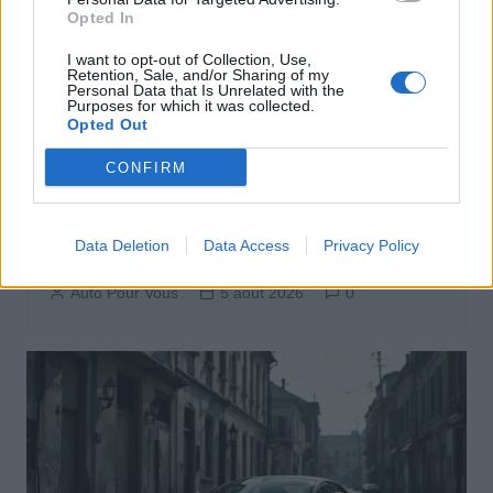
Opted In
I want to opt-out of Collection, Use,
Retention, Sale, and/or Sharing of my
Personal Data that Is Unrelated with the
Purposes for which it was collected.
Opted Out
CONFIRM
Actus Info
Pourquoi le bouton start/stop disparaît
Data Deletion
Data Access
Privacy Policy
des voitures électriques
Auto Pour Vous
5 août 2026
0