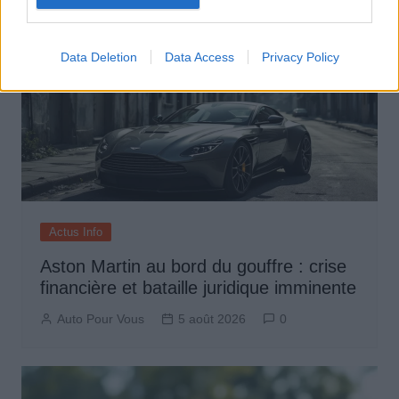
Data Deletion
Data Access
Privacy Policy
Actus Info
Aston Martin au bord du gouffre : crise
financière et bataille juridique imminente
Auto Pour Vous
5 août 2026
0