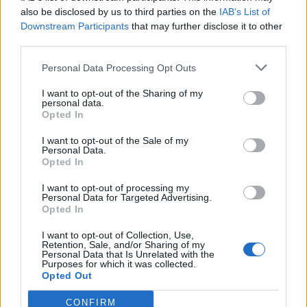
also be disclosed by us to third parties on the
IAB’s List of
Downstream Participants
that may further disclose it to other
third parties.
Personal Data Processing Opt Outs
I want to opt-out of the Sharing of my
personal data.
Opted In
I want to opt-out of the Sale of my
Personal Data.
Opted In
I want to opt-out of processing my
Personal Data for Targeted Advertising.
Actus Info
Opted In
Pourquoi le bouton start/stop disparaît
I want to opt-out of Collection, Use,
Retention, Sale, and/or Sharing of my
des voitures électriques
Personal Data that Is Unrelated with the
Purposes for which it was collected.
Auto Pour Vous
5 août 2026
0
Opted Out
CONFIRM