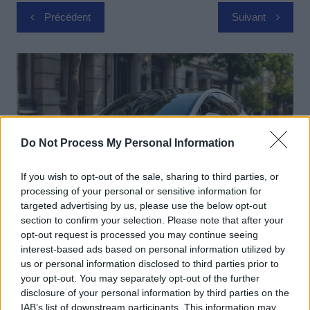
Navigation
Précédent
Suivant
de
l’article
Do Not Process My Personal Information
If you wish to opt-out of the sale, sharing to third parties, or
processing of your personal or sensitive information for
targeted advertising by us, please use the below opt-out
section to confirm your selection. Please note that after your
Actus Info
opt-out request is processed you may continue seeing
interest-based ads based on personal information utilized by
Elon Musk nuirait gravement à Tesla
us or personal information disclosed to third parties prior to
selon une étude européenne
your opt-out. You may separately opt-out of the further
disclosure of your personal information by third parties on the
Auto Pour Vous
5 août 2026
0
IAB’s list of downstream participants. This information may