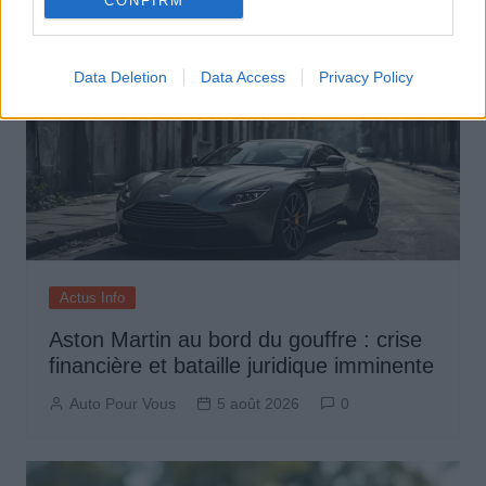
CONFIRM
Data Deletion
Data Access
Privacy Policy
Actus Info
Aston Martin au bord du gouffre : crise
financière et bataille juridique imminente
Auto Pour Vous
5 août 2026
0