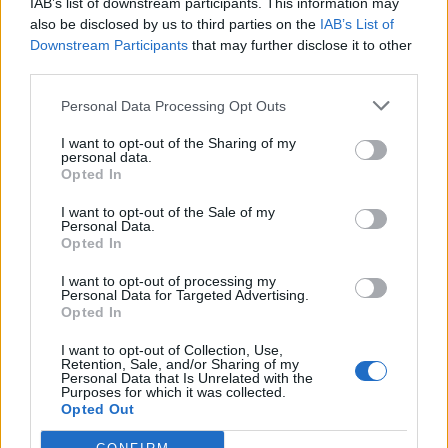
Auto Pour Vous
5 août 2026
0
IAB’s list of downstream participants. This information may
also be disclosed by us to third parties on the
IAB’s List of
Downstream Participants
that may further disclose it to other
third parties.
Personal Data Processing Opt Outs
I want to opt-out of the Sharing of my
personal data.
Opted In
I want to opt-out of the Sale of my
Personal Data.
Opted In
I want to opt-out of processing my
Personal Data for Targeted Advertising.
Opted In
Actus Info
Pourquoi le bouton start/stop disparaît
I want to opt-out of Collection, Use,
Retention, Sale, and/or Sharing of my
des voitures électriques
Personal Data that Is Unrelated with the
Purposes for which it was collected.
Opted Out
Auto Pour Vous
5 août 2026
0