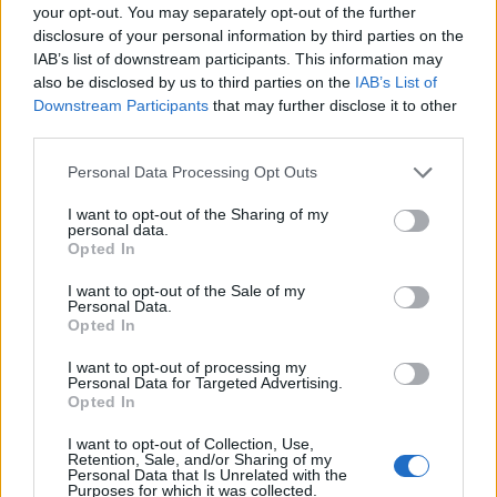
pour utilitaires en 2026
your opt-out. You may separately opt-out of the further
disclosure of your personal information by third parties on the
Auto Pour Vous
20 juillet 2026
0
IAB’s list of downstream participants. This information may
also be disclosed by us to third parties on the
IAB’s List of
Downstream Participants
that may further disclose it to other
third parties.
Personal Data Processing Opt Outs
I want to opt-out of the Sharing of my
personal data.
Opted In
I want to opt-out of the Sale of my
Personal Data.
Opted In
I want to opt-out of processing my
Personal Data for Targeted Advertising.
Pièces Détachées
Opted In
Les pièces détachées automobiles rares
I want to opt-out of Collection, Use,
Retention, Sale, and/or Sharing of my
qui font flamber les prix
Personal Data that Is Unrelated with the
Purposes for which it was collected.