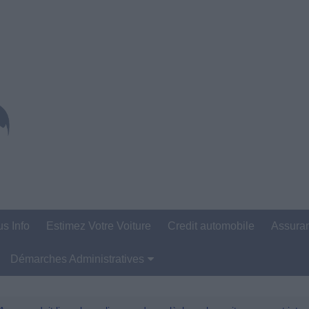
us Info
Estimez Votre Voiture
Credit automobile
Assura
Démarches Administratives
Carte Grise