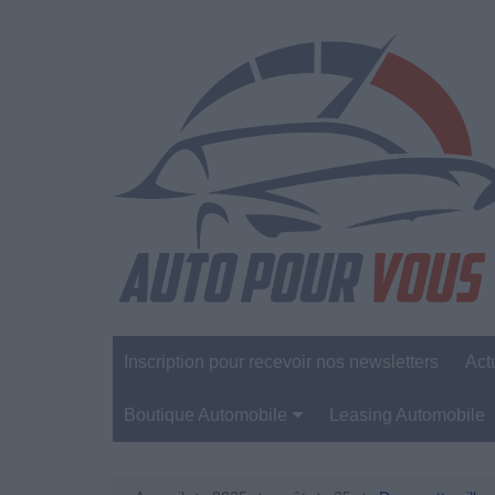
Aller
au
contenu
Inscription pour recevoir nos newsletters
Act
Boutique Automobile
Leasing Automobile
Sécurité Automobile