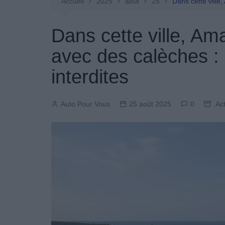
Entretien Automobile
Accueil
2025
août
25
Dans cette ville,
Pièces Détachées
Dans cette ville, Ama
Produits Boutique
avec des calèches : 
interdites
Auto Pour Vous
25 août 2025
0
Act