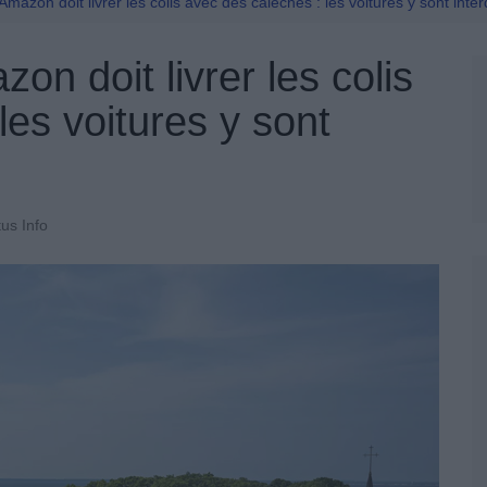
Permis De Conduire
 Amazon doit livrer les colis avec des calèches : les voitures y sont inter
zon doit livrer les colis
les voitures y sont
us Info