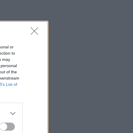
sonal or
ection to
ou may
 personal
out of the
 downstream
B’s List of