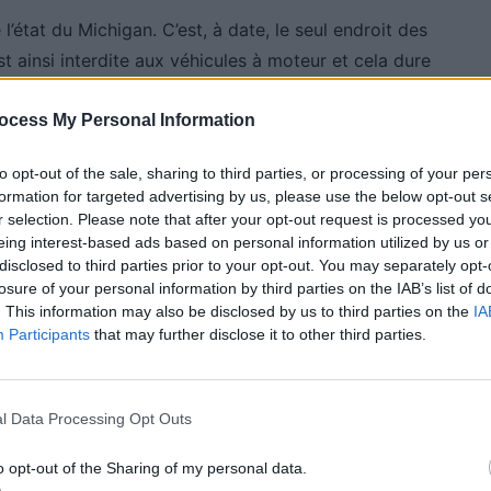
’état du Michigan. C’est, à date, le seul endroit des
st ainsi interdite aux véhicules à moteur et cela dure
endre, il faut débourser 38 dollars et prendre un ferry
ocess My Personal Information
ersée ne dure qu’une grosse demi heure. Sur place, il
me un Starbucks mais impossible de tout trouver.
to opt-out of the sale, sharing to third parties, or processing of your per
formation for targeted advertising by us, please use the below opt-out s
r selection. Please note that after your opt-out request is processed y
eing interest-based ads based on personal information utilized by us or
disclosed to third parties prior to your opt-out. You may separately opt-
losure of your personal information by third parties on the IAB’s list of
. This information may also be disclosed by us to third parties on the
IA
Participants
that may further disclose it to other third parties.
 Vous
l Data Processing Opt Outs
o opt-out of the Sharing of my personal data.