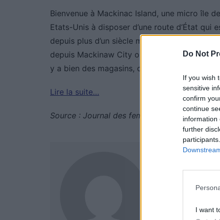
Bienvenue à Mackinac Island, une micro île de l
Etats-Unis à disposer d’une route d’État qui e
depuis plus d’un siècle maintenant. Pour s’y r
Do Not Pr
depuis Mackinaw City ou Saint Ignace. La trav
y a bien des magasins, des restaurants et mê
If you wish 
sensitive in
Lire la suite…
confirm you
continue se
Source : Journal des femmes
information 
further disc
participants
Downstream 
Auto Pour
Persona
I want t