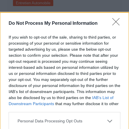
Entretien Automobile
Cofidis et Ford France s’associent pour
faciliter l’entretien automobile grâce à
Do Not Process My Personal Information
une facilité de paiement en plusieurs
fois, 100 % digitale
If you wish to opt-out of the sale, sharing to third parties, or
processing of your personal or sensitive information for
Auto Pour Vous
9 juin 2026
0
targeted advertising by us, please use the below opt-out
section to confirm your selection. Please note that after your
opt-out request is processed you may continue seeing
interest-based ads based on personal information utilized by
us or personal information disclosed to third parties prior to
your opt-out. You may separately opt-out of the further
disclosure of your personal information by third parties on the
IAB’s list of downstream participants. This information may
also be disclosed by us to third parties on the
IAB’s List of
Downstream Participants
that may further disclose it to other
third parties.
Personal Data Processing Opt Outs