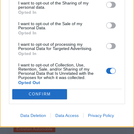
I want to opt-out of the Sharing of my
Entretien Automobile
personal data.
Opted In
Californie : des pneus plus économes
I want to opt-out of the Sale of my
pour réduire la consommation dès 2028
Personal Data.
Opted In
Auto Pour Vous
3 juin 2026
0
I want to opt-out of processing my
Personal Data for Targeted Advertising.
Opted In
I want to opt-out of Collection, Use,
Retention, Sale, and/or Sharing of my
Personal Data that Is Unrelated with the
Purposes for which it was collected.
Opted Out
CONFIRM
Data Deletion
Data Access
Privacy Policy
Entretien Automobile