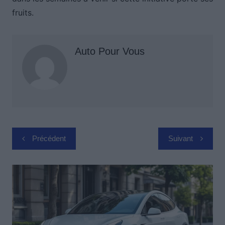
fruits.
Auto Pour Vous
Navigation
Précédent
Suivant
de
l’article