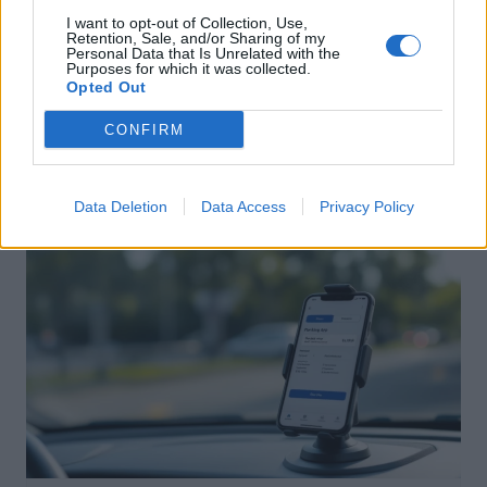
I want to opt-out of Collection, Use,
Retention, Sale, and/or Sharing of my
Personal Data that Is Unrelated with the
Purposes for which it was collected.
Actus Info
Opted Out
Aston Martin au bord du gouffre : crise
CONFIRM
financière et bataille juridique imminente
Auto Pour Vous
5 août 2026
0
Data Deletion
Data Access
Privacy Policy