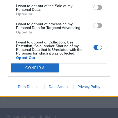
vraiment connaître avant d’acheter
I want to opt-out of the Sale of my
Pourquoi le bouton start/stop disparaît des voitures
Personal Data.
électriques
Opted In
Aston Martin au bord du gouffre : crise financière et
I want to opt-out of processing my
bataille juridique imminente
Personal Data for Targeted Advertising.
Opted In
Denza Z9S : la voiture électrique qui atteint 1100
km d’autonomie
I want to opt-out of Collection, Use,
Retention, Sale, and/or Sharing of my
Personal Data that Is Unrelated with the
Purposes for which it was collected.
Opted Out
Commentaires récents
CONFIRM
Aucun commentaire à afficher.
Data Deletion
Data Access
Privacy Policy
Politique de confidentialité