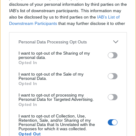
d’acheter
disclosure of your personal information by third parties on the
IAB’s list of downstream participants. This information may
Auto Pour Vous
5 août 2026
0
also be disclosed by us to third parties on the
IAB’s List of
Downstream Participants
that may further disclose it to other
third parties.
Personal Data Processing Opt Outs
I want to opt-out of the Sharing of my
personal data.
Opted In
I want to opt-out of the Sale of my
Personal Data.
Opted In
I want to opt-out of processing my
Personal Data for Targeted Advertising.
Opted In
Achat Automobile
I want to opt-out of Collection, Use,
Denza Z9S : la voiture électrique qui
Retention, Sale, and/or Sharing of my
Personal Data that Is Unrelated with the
atteint 1100 km d’autonomie
Purposes for which it was collected.
Opted Out