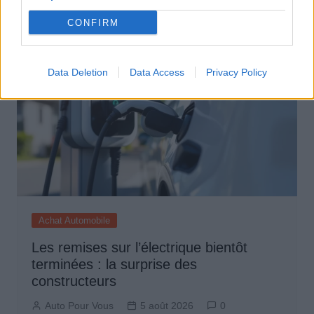
Auto Pour Vous
5 août 2026
0
CONFIRM
Data Deletion
Data Access
Privacy Policy
Achat Automobile
Les remises sur l’électrique bientôt
terminées : la surprise des
constructeurs
Auto Pour Vous
5 août 2026
0