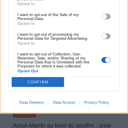
Opted In
Pourquoi le bouton start/stop disparaît
des voitures électriques
I want to opt-out of the Sale of my
Personal Data.
Opted In
Auto Pour Vous
5 août 2026
0
I want to opt-out of processing my
Personal Data for Targeted Advertising.
Opted In
I want to opt-out of Collection, Use,
Retention, Sale, and/or Sharing of my
Personal Data that Is Unrelated with the
Purposes for which it was collected.
Opted Out
CONFIRM
Data Deletion
Data Access
Privacy Policy
Actus Info
Aston Martin au bord du gouffre : crise