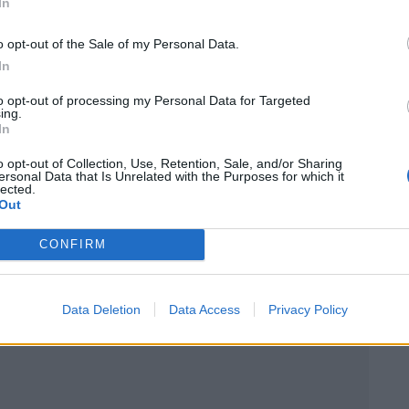
In
o opt-out of the Sale of my Personal Data.
ique et une
In
to opt-out of processing my Personal Data for Targeted
ing.
In
 Son histoire a rapidement fait le tour des médias
o opt-out of Collection, Use, Retention, Sale, and/or Sharing
onstructeur Hyundai, qui a décidé de la récompenser
ersonal Data that Is Unrelated with the Purposes for which it
lected.
e voiture neuve, d’une valeur d’environ 13 000 euros.
Out
envers l’inclusion et la mobilité pour tous, à travers
CONFIRM
.
Data Deletion
Data Access
Privacy Policy
 Vous