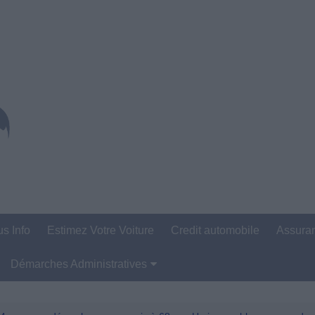
us Info
Estimez Votre Voiture
Credit automobile
Assura
Démarches Administratives
Carte Grise