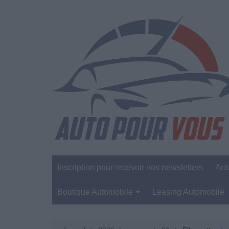
Aller
au
contenu
Inscription pour recevoir nos newsletters
Act
Boutique Automobile
Leasing Automobile
Sécurité Automobile