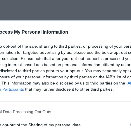
yundai a pris connaissance de ce record du monde improba
ocess My Personal Information
ussi à obtenir la note minimale requise à l’examen
to opt-out of the sale, sharing to third parties, or processing of your per
formation for targeted advertising by us, please use the below opt-out s
, et elle s’est avérée tout aussi difficile. Il lui a fallu
r selection. Please note that after your opt-out request is processed y
incre les examinateurs. Beaucoup auraient
eing interest-based ads based on personal information utilized by us or
otivée par un objectif personnel très fort.
disclosed to third parties prior to your opt-out. You may separately opt-
losure of your personal information by third parties on the IAB’s list of
. This information may also be disclosed by us to third parties on the
IA
 : retrouver son autonomie
Participants
that may further disclose it to other third parties.
ur Cha Sa-Soon. Elle avait besoin d’une voiture pour
l Data Processing Opt Outs
t pour accompagner ses petits-enfants lors de
 représentait donc une véritable étape vers
o opt-out of the Sharing of my personal data.