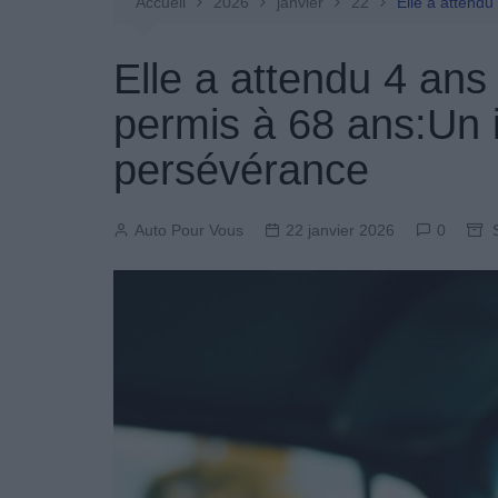
Entretien Automobile
Accueil
2026
janvier
22
Elle a attend
Pièces Détachées
Elle a attendu 4 an
Produits Boutique
permis à 68 ans:Un 
persévérance
Auto Pour Vous
22 janvier 2026
0