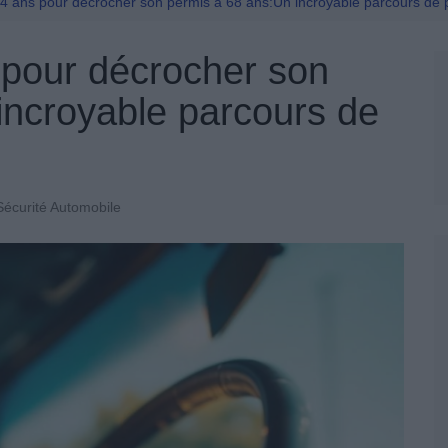
Permis De Conduire
u 4 ans pour décrocher son permis à 68 ans:Un incroyable parcours de
s pour décrocher son
incroyable parcours de
Sécurité Automobile