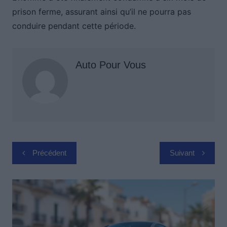
prison ferme, assurant ainsi qu’il ne pourra pas
conduire pendant cette période.
Auto Pour Vous
Navigation
Précédent
Suivant
de
l’article