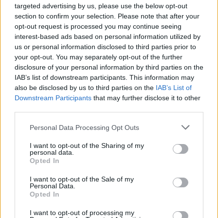
targeted advertising by us, please use the below opt-out
section to confirm your selection. Please note that after your
opt-out request is processed you may continue seeing
interest-based ads based on personal information utilized by
us or personal information disclosed to third parties prior to
your opt-out. You may separately opt-out of the further
Sécurité Automobile
disclosure of your personal information by third parties on the
IAB’s list of downstream participants. This information may
Catalogne lance un radar IA qui traque
also be disclosed by us to third parties on the
IAB’s List of
téléphone et ceinture en conduisant
Downstream Participants
that may further disclose it to other
third parties.
Auto Pour Vous
4 août 2026
0
Personal Data Processing Opt Outs
I want to opt-out of the Sharing of my
personal data.
Opted In
I want to opt-out of the Sale of my
Personal Data.
Opted In
I want to opt-out of processing my