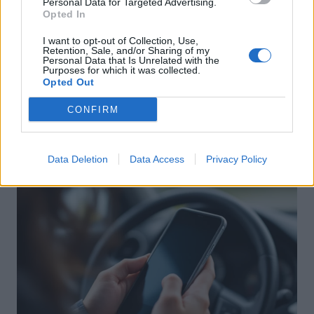
Personal Data for Targeted Advertising.
Opted In
I want to opt-out of Collection, Use,
Retention, Sale, and/or Sharing of my
Personal Data that Is Unrelated with the
Sécurité Automobile
Purposes for which it was collected.
Opted Out
Fatigue au volant : un conducteur
bloqué sur la voie ferrée après une
CONFIRM
sortie de route dramatique
Auto Pour Vous
4 août 2026
0
Data Deletion
Data Access
Privacy Policy