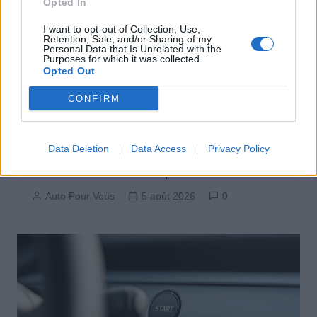
Opted In
I want to opt-out of Collection, Use,
Retention, Sale, and/or Sharing of my
Personal Data that Is Unrelated with the
Purposes for which it was collected.
Opted Out
CONFIRM
Actus Info
Data Deletion
Data Access
Privacy Policy
Elon Musk nuirait gravement à Tesla
selon une étude européenne
Auto Pour Vous
5 août 2026
0