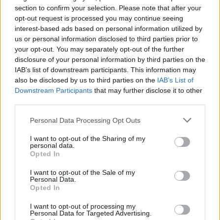
montée des coûts de production, la marque doit
section to confirm your selection. Please note that after your
continuer à préserver son image de marque
opt-out request is processed you may continue seeing
interest-based ads based on personal information utilized by
pragmatique et accessible.
us or personal information disclosed to third parties prior to
your opt-out. You may separately opt-out of the further
disclosure of your personal information by third parties on the
Auto Pour Vous
IAB’s list of downstream participants. This information may
also be disclosed by us to third parties on the
IAB’s List of
Downstream Participants
that may further disclose it to other
third parties.
Personal Data Processing Opt Outs
I want to opt-out of the Sharing of my
personal data.
Navigation
Opted In
Précédent
Suivant
de
I want to opt-out of the Sale of my
l’article
Personal Data.
Opted In
I want to opt-out of processing my
Personal Data for Targeted Advertising.