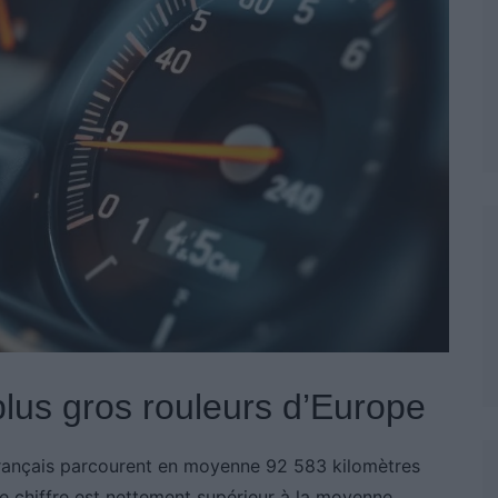
plus gros rouleurs d’Europe
 français parcourent en moyenne 92 583 kilomètres
e chiffre est nettement supérieur à la moyenne