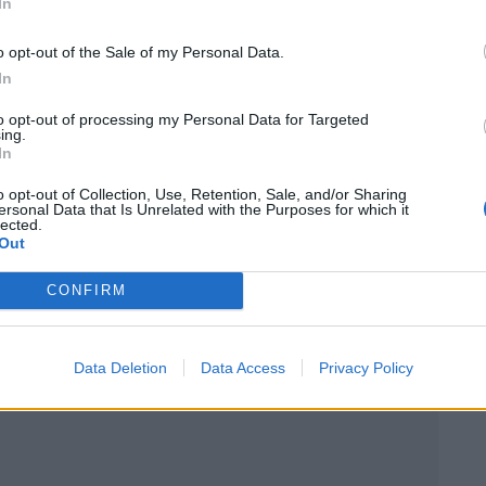
In
ve plus longtemps son
o opt-out of the Sale of my Personal Data.
In
gal et le Royaume-Uni se distinguent par une durée de
to opt-out of processing my Personal Data for Targeted
ing.
nce parcourue chaque année. En Allemagne, par
In
re en moyenne 4,8 ans pour 17 688 km parcourus
o opt-out of Collection, Use, Retention, Sale, and/or Sharing
ersonal Data that Is Unrelated with the Purposes for which it
lected.
Out
CONFIRM
 Vous
Data Deletion
Data Access
Privacy Policy