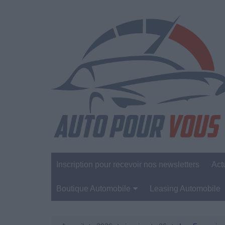
Aller
au
contenu
Inscription pour recevoir nos newsletters
Act
Boutique Automobile
Leasing Automobile
Sécurité Automobile