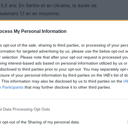
 5,5 ans. En Serbie et en Ukraine, la durée de
eulement 1,1 an en moyenne.
ocess My Personal Information
at d’une voiture d’occasion
to opt-out of the sale, sharing to third parties, or processing of your per
gne que plus une voiture change de propriétaire
formation for targeted advertising by us, please use the below opt-out s
aniques augmente. En effet, une voiture utilisée
r selection. Please note that after your opt-out request is processed y
eing interest-based ads based on personal information utilized by us or
 susceptible de présenter des défaillances.
disclosed to third parties prior to your opt-out. You may separately opt-
losure of your personal information by third parties on the IAB’s list of
un entretien négligé accélèrent l’usure des véhicules.
. This information may also be disclosed by us to third parties on the
IA
 de voiture tout en roulant beaucoup sont la
Participants
that may further disclose it to other third parties.
. Par exemple, en Espagne, une voiture est conservée
haque année. En Ukraine, les véhicules sont
l Data Processing Opt Outs
km annuels.
o opt-out of the Sharing of my personal data.