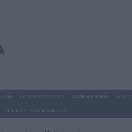
us Info
Estimez Votre Voiture
Credit automobile
Assura
Démarches Administratives
Carte Grise