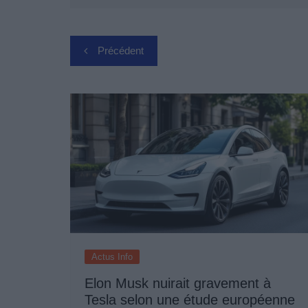
Navigation
Précédent
de
l’article
Actus Info
Elon Musk nuirait gravement à
Tesla selon une étude européenne