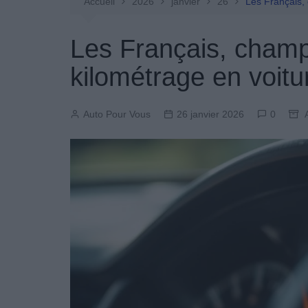
Entretien Automobile
Accueil
2026
janvier
26
Les Français,
Pièces Détachées
Les Français, champ
Produits Boutique
kilométrage en voitu
Auto Pour Vous
26 janvier 2026
0