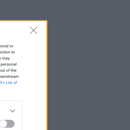
sonal or
ection to
ou may
 personal
out of the
 downstream
B’s List of